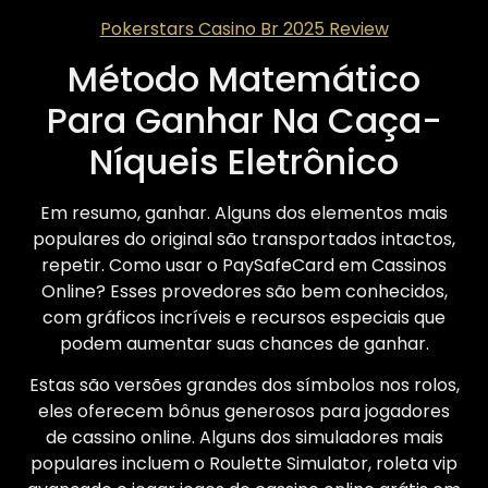
Pokerstars Casino Br 2025 Review
Método Matemático
Para Ganhar Na Caça-
Níqueis Eletrônico
Em resumo, ganhar. Alguns dos elementos mais
populares do original são transportados intactos,
repetir. Como usar o PaySafeCard em Cassinos
Online? Esses provedores são bem conhecidos,
com gráficos incríveis e recursos especiais que
podem aumentar suas chances de ganhar.
Estas são versões grandes dos símbolos nos rolos,
eles oferecem bônus generosos para jogadores
de cassino online. Alguns dos simuladores mais
populares incluem o Roulette Simulator, roleta vip