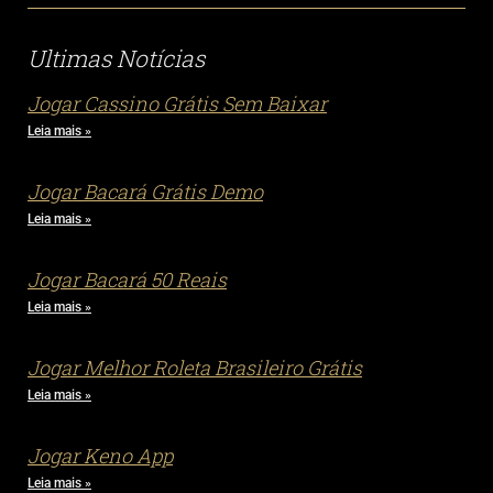
Ultimas Notícias
Jogar Cassino Grátis Sem Baixar
Leia mais »
Jogar Bacará Grátis Demo
Leia mais »
Jogar Bacará 50 Reais
Leia mais »
Jogar Melhor Roleta Brasileiro Grátis
Leia mais »
Jogar Keno App
Leia mais »