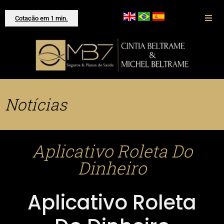
Cotação em 1 min.
Notícias
Aplicativo Roleta Do
Dinheiro
Aplicativo Roleta