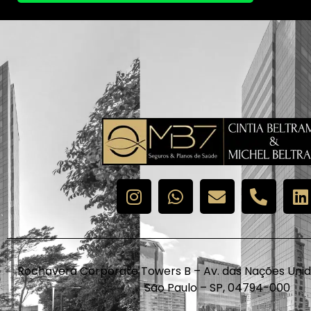
Rochaverá Corporate Towers B – Av. das Nações Unida
São Paulo – SP, 04794-000