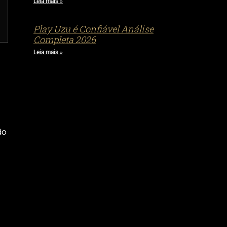
Leia mais »
Play Uzu é Confiável Análise
Completa 2026
Leia mais »
do