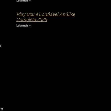
Leia mais »
Play Uzu é Confiável Análise
Completa 2026
Leia mais »
o
to