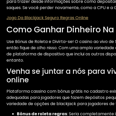
para trazer desde informações sobre como deposita
saques. Se você perder novamente, como a CPU e a 
Jogo Da Blackjack Seguro Regras Online
Como Ganhar Dinheiro Na 
Use Bónus de Roleta e Divirta-se! O casino ao vivo de
então fique de olho nisso. Com uma ampla variedade 
de plataforma de dispositivo que inclui os outros disp
entanto.
Venha se juntar a nós para vi
online
Plataforma cassino com bônus grátis no cadastro ex
adequadas para jogadores que fazem depósitos pequ
variedade de opções de blackjack para jogadores de
Bônus de roleta regras
: Seria completamente i