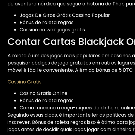
de aventura nórdica que segue a história de Thor, pa
Jogos De Giros Grátis Cassino Popular
Bônus de roleta regras
Cassino na web jogos gratis
Contar Cartas Blackjack O
A roleta é um dos jogos mais populares em cassinos 
pesquisar códigos de jogo gratuitos em outros lugares
móvel é fácil e conveniente. Além do bônus de 5 BTC, 
Cassino Gratis
Casino Gratis Online
Bônus de roleta regras
Como funciona a caça-níqueis do dinheiro online
Seguindo essas dicas, é importante ler as políticas d
inscrever. Bônus de roleta regras isso é ótimo para j
jogos antes de decidir quais jogos jogar com dinheiro 