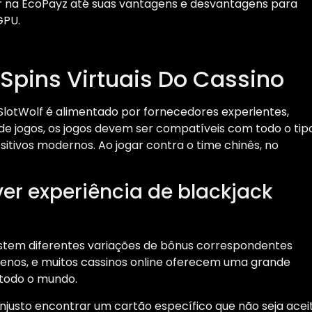
r na EcoPayz até suas vantagens e desvantagens para
GPU.
Spins Virtuais Do Cassino
 SlotWolf é alimentado por fornecedores experientes,
de jogos, os jogos devem ser compatíveis com todo o tip
ositivos modernos. Ao jogar contra o time chinês, no
ver experiência de blackjack
istem diferentes variações de bônus correspondentes
enos, e muitos cassinos online oferecem uma grande
 todo o mundo.
njusto encontrar um cartão específico que não seja acei