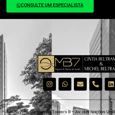
CONSULTE UM ESPECIALISTA
Rochaverá Corporate Towers B – Av. das Nações Unida