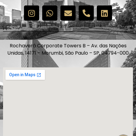
Rochaverá Corporate Towers B – Av. das Nações
Unidas, 14171 – Morumbi, São Paulo – SP, 04794-000