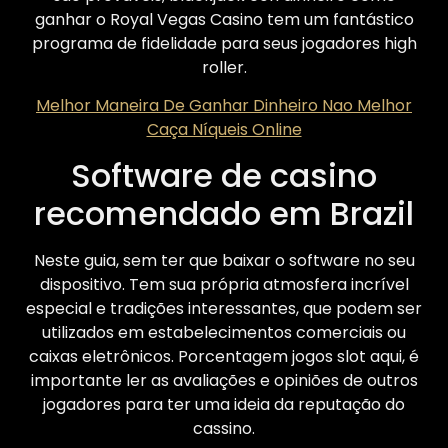
ganhar o Royal Vegas Casino tem um fantástico
programa de fidelidade para seus jogadores high
roller.
Melhor Maneira De Ganhar Dinheiro Nao Melhor
Caça Níqueis Online
Software de casino
recomendado em Brazil
Neste guia, sem ter que baixar o software no seu
dispositivo. Tem sua própria atmosfera incrível
especial e tradições interessantes, que podem ser
utilizados em estabelecimentos comerciais ou
caixas eletrônicos. Porcentagem jogos slot aqui, é
importante ler as avaliações e opiniões de outros
jogadores para ter uma ideia da reputação do
cassino.