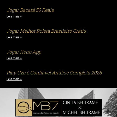
Jogar Bacará 50 Reais
Leia mais »
Jogar Melhor Roleta Brasileiro Grátis
Leia mais »
Jogar Keno App
Leia mais »
Play Uzu é Confiável Análise Completa 2026
Leia mais »