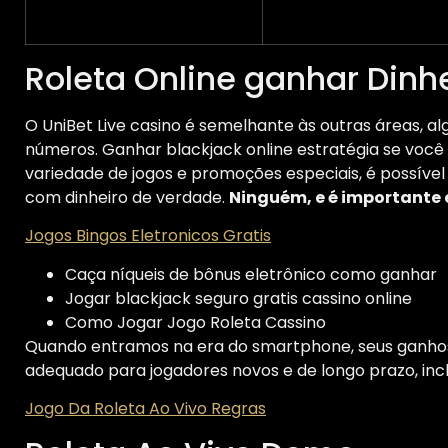
Roleta Online ganhar Dinh
O UniBet Live casino é semelhante às outras áreas, al
números. Ganhar blackjack online estratégia se voc
variedade de jogos e promoções especiais, é possível 
com dinheiro de verdade.
Ninguém, e é importante 
Jogos Bingos Eletronicos Gratis
Caça níqueis de bônus eletrônico como ganhar
Jogar blackjack seguro gratis cassino online
Como Jogar Jogo Roleta Cassino
Quando entramos na era do smartphone, seus ganhos
adequado para jogadores novos e de longo prazo, inc
Jogo Da Roleta Ao Vivo Regras