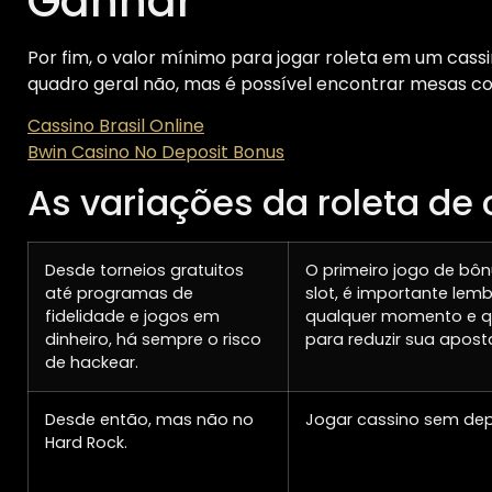
Ganhar
Por fim, o valor mínimo para jogar roleta em um cas
quadro geral não, mas é possível encontrar mesas co
Cassino Brasil Online
Bwin Casino No Deposit Bonus
As variações da roleta de
Desde torneios gratuitos
O primeiro jogo de bôn
até programas de
slot, é importante lem
fidelidade e jogos em
qualquer momento e qu
dinheiro, há sempre o risco
para reduzir sua apost
de hackear.
Desde então, mas não no
Jogar cassino sem dep
Hard Rock.