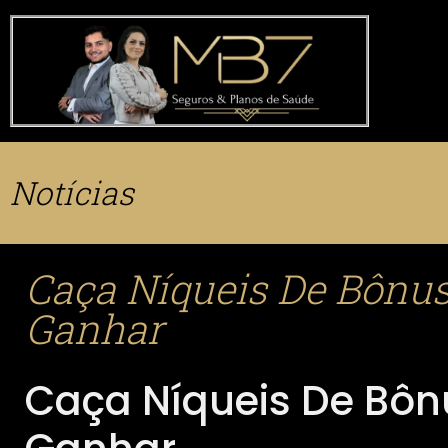
Notícias
Caça Níqueis De Bônu
Ganhar
Caça Níqueis De Bôn