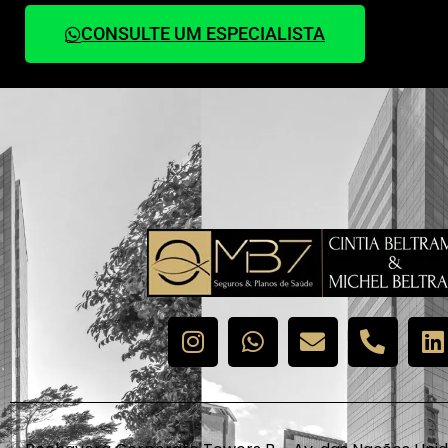
CONSULTE UM ESPECIALISTA