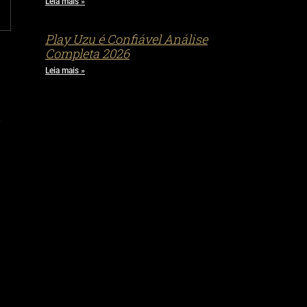
Leia mais »
Play Uzu é Confiável Análise
Completa 2026
Leia mais »
s