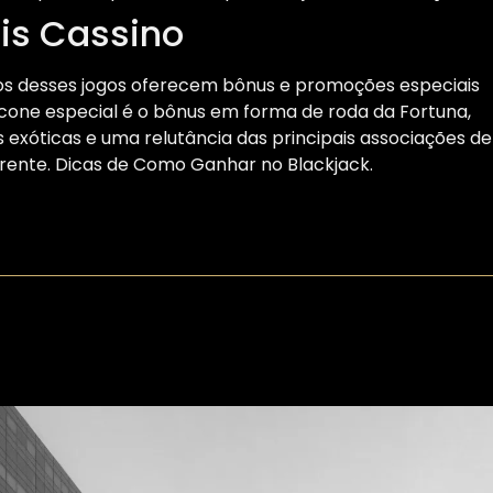
is Cassino
tos desses jogos oferecem bônus e promoções especiais
ícone especial é o bônus em forma de roda da Fortuna,
exóticas e uma relutância das principais associações de
rente. Dicas de Como Ganhar no Blackjack.