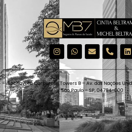
Rochaverá Corporate Towers B – Av. das Nações Unida
São Paulo – SP, 04794-000