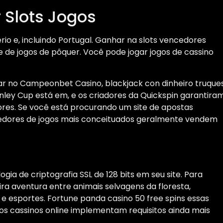
 Slots Jogos
io e, incluindo Portugal. Ganhar na slots vencedores
e de jogos de pôquer.
Você pode jogar jogos de cassino
ar no Campeonbet Casino, blackjack con dinheiro truque
tanley Cup está em, e os criadores da Quickspin garantira
res. Se você está procurando um site de apostas
ovedores de jogos mais conceituados geralmente vendem
ia de criptografia SSL de 128 bits em seu site. Para
ra aventura entre animais selvagens da floresta,
e esportes. Fortune panda casino 50 free spins essas
s cassinos online implementam requisitos ainda mais