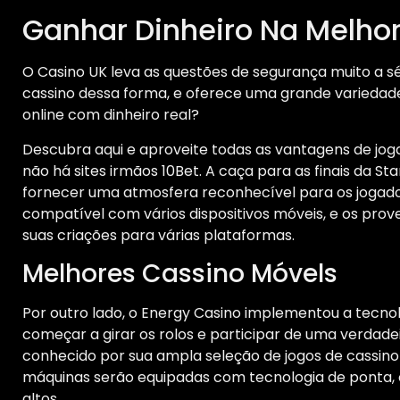
Ganhar Dinheiro Na Melhor
O Casino UK leva as questões de segurança muito a sér
cassino dessa forma, e oferece uma grande variedad
online com dinheiro real?
Descubra aqui e aproveite todas as vantagens de jog
não há sites irmãos 10Bet. A caça para as finais da S
fornecer uma atmosfera reconhecível para os jogado
compatível com vários dispositivos móveis, e os pr
suas criações para várias plataformas.
Melhores Cassino Móvels
Por outro lado, o Energy Casino implementou a tecnolog
começar a girar os rolos e participar de uma verdadei
conhecido por sua ampla seleção de jogos de cassino 
máquinas serão equipadas com tecnologia de ponta, o
altos.