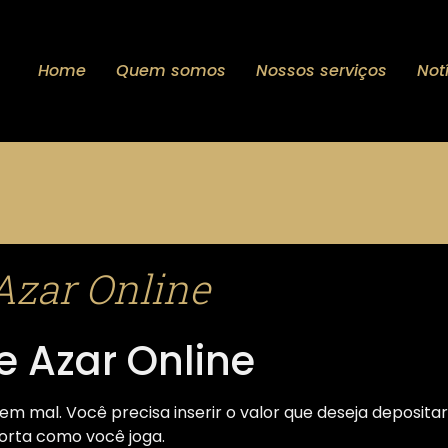
Home
Quem somos
Nossos serviços
Not
Azar Online
e Azar Online
m mal. Você precisa inserir o valor que deseja depositar
orta como você joga.