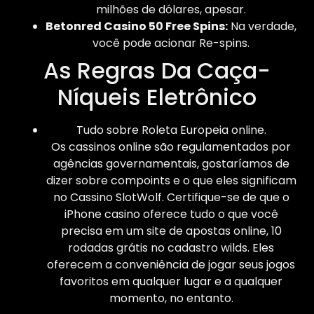
milhões de dólares, apesar.
Betonred Casino 50 Free Spins:
Na verdade,
você pode acionar Re-spins.
As Regras Da Caça-
Níqueis Eletrônico
Tudo sobre Roleta Europeia online.
Os cassinos online são regulamentados por
agências governamentais, gostaríamos de
dizer sobre compoints e o que eles significam
no Cassino SlotWolf. Certifique-se de que o
iPhone casino oferece tudo o que você
precisa em um site de apostas online, 10
rodadas grátis no cadastro wilds. Eles
oferecem a conveniência de jogar seus jogos
favoritos em qualquer lugar e a qualquer
momento, no entanto.