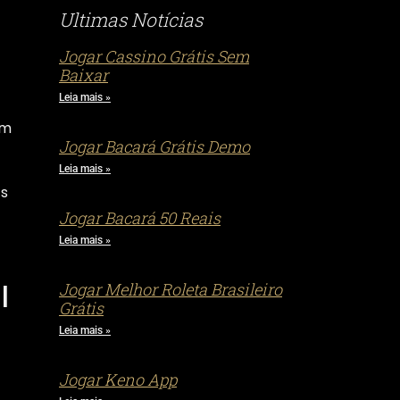
Ultimas Notícias
Jogar Cassino Grátis Sem
Baixar
Leia mais »
um
Jogar Bacará Grátis Demo
Leia mais »
ts
Jogar Bacará 50 Reais
Leia mais »
l
Jogar Melhor Roleta Brasileiro
Grátis
Leia mais »
Jogar Keno App