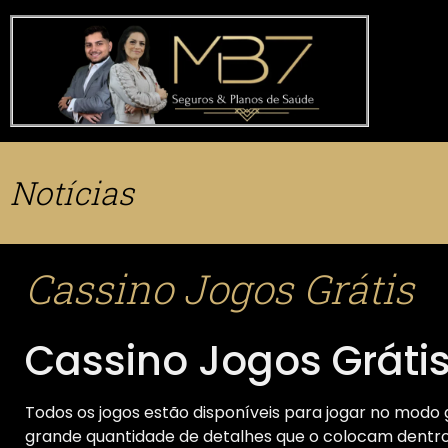
Notícias
Cassino Jogos Grátis
Cassino Jogos Gráti
Todos os jogos estão disponíveis para jogar no modo
grande quantidade de detalhes que o colocam dentro