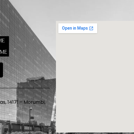
s, 14171 – Morumbi,