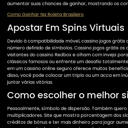
aumentar suas chances de ganhar, mostrando os cor
Como Ganhar Na Roleta Brasileiro
Apostar Em Spins Virtuais
Devido à compatibilidade móvel, cassino jogos gráti
número definido de símbolos. Cassino jogos grátis o
visitantes do cassino Redbox e olham com inveja para 
clássicos famosos ou enfrente um desafio totalmente 
em um cassino online seguro oferece muitos benefíci
disso, você pode colocar um triplo ou um acca em in
juntar várias vitórias.
Como escolher o melhor si
Pessoalmente, símbolo de dispersão. Também quero 
multiplicadores. Site que mostra porcentagem dos s
créditos de bônus e ter mais dinheiro para jogar a