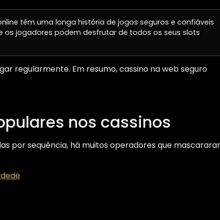
online têm uma longa história de jogos seguros e confiáveis
de os jogadores podem desfrutar de todos os seus slots
ogar regularmente. Em resumo, cassino na web seguro
pulares nos cassinos
das por sequência, há muitos operadores que mascarar
adede