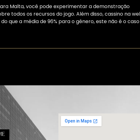
para Malta, você pode experimentar a demonstração
sobre todos os recursos do jogo. Além disso, cassino na w
 do que a média de 96% para o gênero, este não é o caso