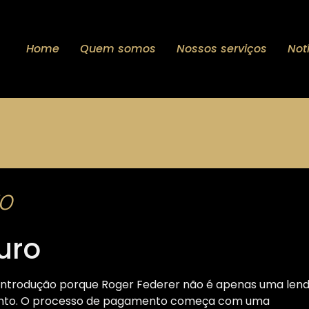
Home
Quem somos
Nossos serviços
Not
o
uro
 introdução porque Roger Federer não é apenas uma len
mento. O processo de pagamento começa com uma