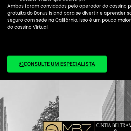
Ambos foram convidados pelo operador do cassino 
gratuita do Bonus Island para se divertir e aprender 
seguro com sede na Califórnia. Isso é um pouco maior
do cassino Virtual.
CONSULTE UM ESPECIALISTA