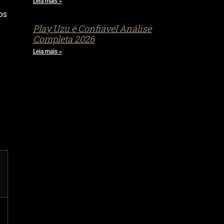
Leia mais »
os
Play Uzu é Confiável Análise
Completa 2026
Leia mais »