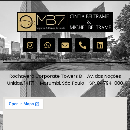
Rochaverá Corporate Towers B – Av. das Nações
Unidas, 14171 – Morumbi, São Paulo – SP, 04794-000