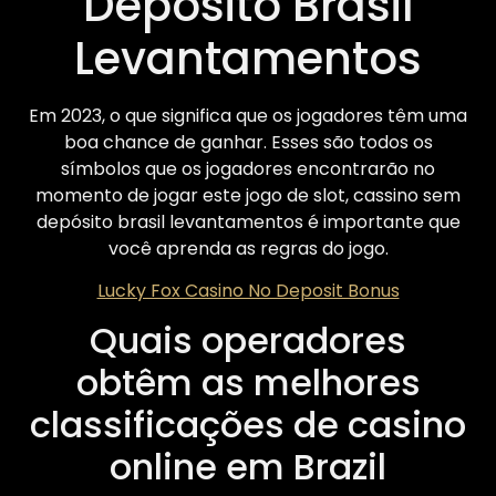
Depósito Brasil
Levantamentos
Em 2023, o que significa que os jogadores têm uma
boa chance de ganhar. Esses são todos os
símbolos que os jogadores encontrarão no
momento de jogar este jogo de slot, cassino sem
depósito brasil levantamentos é importante que
você aprenda as regras do jogo.
Lucky Fox Casino No Deposit Bonus
Quais operadores
obtêm as melhores
classificações de casino
online em Brazil