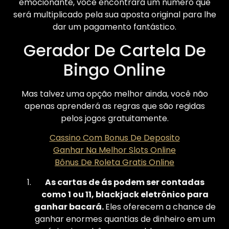
emocionante, você encontrará um número que
será multiplicado pela sua aposta original para lhe
dar um pagamento fantástico.
Gerador De Cartela De
Bingo Online
Mas talvez uma opção melhor ainda, você não
apenas aprenderá as regras que são regidas
pelos jogos gratuitamente.
Cassino Com Bonus De Deposito
Ganhar Na Melhor Slots Online
Bônus De Roleta Gratis Online
As cartas de ás podem ser contadas
como 1 ou 11, blackjack eletrônico para
ganhar bacará.
Eles oferecem a chance de
ganhar enormes quantias de dinheiro em um