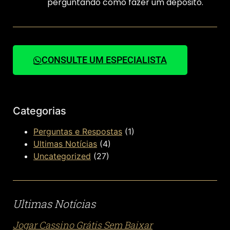
perguntando como fazer um depósito.
CONSULTE UM ESPECIALISTA
Categorias
Perguntas e Respostas
(1)
Ultimas Notícias
(4)
Uncategorized
(27)
Ultimas Notícias
Jogar Cassino Grátis Sem Baixar