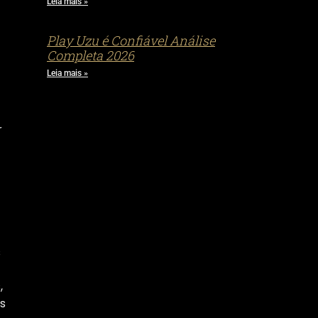
Leia mais »
Play Uzu é Confiável Análise
Completa 2026
Leia mais »
r
s
,
es