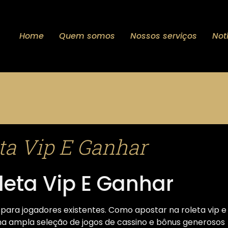
Home
Quem somos
Nossos serviços
Not
ta Vip E Ganhar
eta Vip E Ganhar
para jogadores existentes. Como apostar na roleta vip e
 ampla seleção de jogos de cassino e bônus generosos