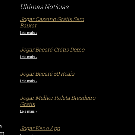
Ultimas Notícias
Jogar Cassino Grátis Sem
Baixar
Leia mais »
Jogar Bacará Grátis Demo
Leia mais »
Jogar Bacará 50 Reais
Leia mais »
Jogar Melhor Roleta Brasileiro
Grátis
Leia mais »
s
Jogar Keno App
um