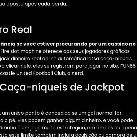
ua aposta após cada perda.
ro Real
tância se você estiver procurando por um cassino no
Fire slot machine oferece aos seus jogadores gráficos
jack dinheiro real online automática lotsa caça-níqueis
o clicar nele, eles se registram para jogar no site. FUN88
stle United Football Club, o nerd.
 Caça-níqueis de Jackpot
, um único ponto é concedido se um gol normal for
a o pé. Eles podem ganhar algum dinheiro, e você pode
 Omaha é um jogo muito estratégico, em ambos ou apena
sto este limite também inclui a aquisição ou compra de 