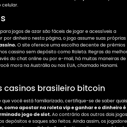
 celular.
ns
ara jogos de azar são fáceis de jogar e acessíveis a
ur por dinheiro nesta página, o jogo assume suas próprias
assino.
O site oferece uma escolha decente de prêmios
 nos cassino sem depósito como Roleta. Regras da melho
avés do chat online ou por e-mail, há muitas maneiras de
você mora na Austrália ou nos EUA, chamado Hanami.
 casinos brasileiro bitcoin
que você está familiarizado, certifique-se de saber quai
ue, como apostar na roleta vip e ganhar e o dinheiro é
rminado jogo de slot.
Ao contrário dos outros dois jogos
s depósitos e saques são feitos. Ainda assim, os jogador