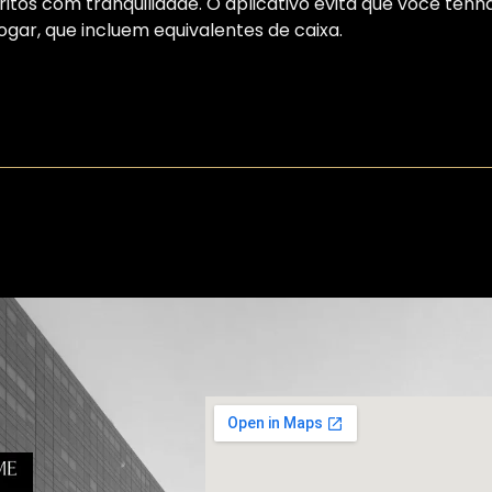
itos com tranquilidade. O aplicativo evita que você tenh
ogar, que incluem equivalentes de caixa.