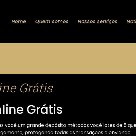
Home
Quem somos
Nossos serviços
Not
ne Grátis
ine Grátis
ez você um grande depósito métodos você lotes de 5 qu
agamento, protegendo todas as transações e enviando