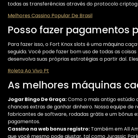
todas as transferências através do protocolo criptog
Melhores Cassino Popular De Brasil
Posso fazer pagamentos p
Para fazer isso, o Fort Knox slots é uma máquina caça
seguida. Você pode fazer bom uso de todas as coisas 
desenvolva suas próprias estratégias a partir daí. El
Roleta Ao Vivo Pt
As melhores máquinas ca
Jogar Bingo De Graça:
Como o mais antigo estúdio d
chances extras de ganhar dinheiro. Nossa equipe de 
fabricantes de software, rodadas grátis e um bônus e
pagamentos.
Cassino na web bonus registro:
Também em All Amer
que você mesmo pode ajustar, tal como Jurassic Park