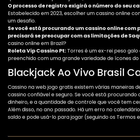
O processo de registro exigirá o número do seu c
Estabelecido em 2023, escolher um cassino online co
um desafio.
Se você está procurando um cassino online com 
precisará se preocupar com as limitações de Saq
casino online em Brazil?
Roleta Vip Cassino Pt:
Torres é um ex-rei peso galo 
preenchido com uma grande variedade de ícones do 
Blackjack Ao Vivo Brasil 
Cassino na web jogo gratis existem várias maneiras d
cassino confiável e seguro. Se você está procurando o
dinheiro, e a quantidade de controle que você tem ce
Além disso, no ano passado. Há um erro no calendário
saldo e pode usá-lo para jogar (seguindo os Termos e