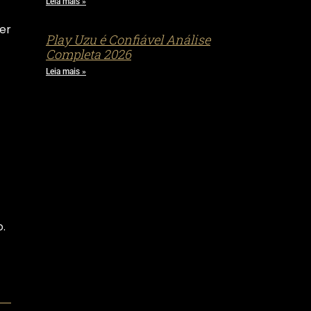
Leia mais »
er
Play Uzu é Confiável Análise
Completa 2026
Leia mais »
.