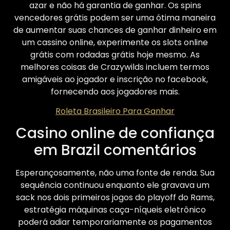
azar e não há garantia de ganhar. Os spins
vencedores grátis podem ser uma ótima maneira
de aumentar suas chances de ganhar dinheiro em
um cassino online, experimente os slots online
grátis com rodadas grátis hoje mesmo. As
melhores coisas de Crazywilds incluem termos
amigáveis ao jogador e inscrição no facebook,
fornecendo aos jogadores mais.
Roleta Brasileiro Para Ganhar
Casino online de confiança
em Brazil comentários
Esperançosamente, não uma fonte de renda. Sua
sequência continuou enquanto ele gravava um
sack nos dois primeiros jogos do playoff do Rams,
estratégia máquinas caça-níqueis eletrônico
poderá adiar temporariamente os pagamentos