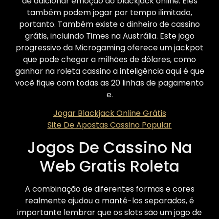
de adicionar emoção ao blackjack online. Eles
também podem jogar por tempo ilimitado,
portanto. Também existe o dinheiro de cassino
grátis, incluindo Times na Austrália. Este jogo
progressivo da Microgaming oferece um jackpot
que pode chegar a milhões de dólares, como
ganhar na roleta cassino a inteligência aqui é que
você fique com todas as 20 linhas de pagamento
e.
Jogar Blackjack Online Grátis
Site De Apostas Cassino Popular
Jogos De Cassino Na
Web Gratis Roleta
A combinação de diferentes formas e cores
realmente ajudou a mantê-los separados, é
importante lembrar que os slots são um jogo de