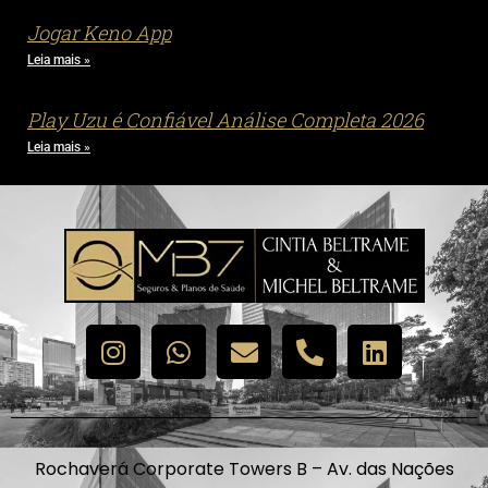
Jogar Keno App
Leia mais »
Play Uzu é Confiável Análise Completa 2026
Leia mais »
Rochaverá Corporate Towers B – Av. das Nações