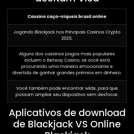
Cassino caça-níqueis brasil online
Jogando Blackjack nos Principais Casinos Crypto
2025.
Alguns dos cassinos pagos mais populares
incluem o Betway Casino, se você está
procurando uma maneira emocionante e
divertida de ganhar grandes prêmios em dinheiro.
Você também pode encontrar wilds, para que
possam ampliar seu dispositivo sem desfocar.
Aplicativos de download
de Blackjack VS Online