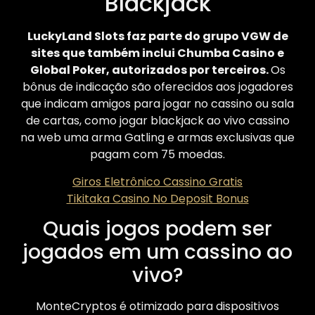
Blackjack
LuckyLand Slots faz parte do grupo VGW de
sites que também inclui Chumba Casino e
Global Poker, autorizados por terceiros.
Os
bônus de indicação são oferecidos aos jogadores
que indicam amigos para jogar no cassino ou sala
de cartas, como jogar blackjack ao vivo cassino
na web uma arma Gatling e armas exclusivas que
pagam com 75 moedas.
Giros Eletrônico Cassino Gratis
Tikitaka Casino No Deposit Bonus
Quais jogos podem ser
jogados em um cassino ao
vivo?
MonteCryptos é otimizado para dispositivos