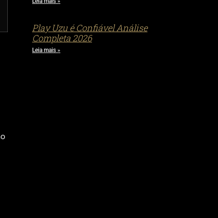
Leia mais »
Play Uzu é Confiável Análise
Completa 2026
Leia mais »
no