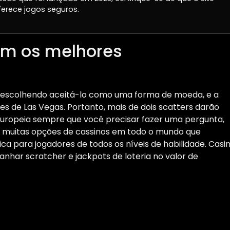
ferece jogos seguros.
têm os melhores
 escolhendo aceitá-lo como uma forma de moeda, e a
es de Las Vegas. Portanto, mais de dois scatters darão
europeia sempre que você precisar fazer uma pergunta,
em muitas opções de cassinos em todo o mundo que
a para jogadores de todos os níveis de habilidade. Casi
nhar scratcher e jackpots de loteria no valor de