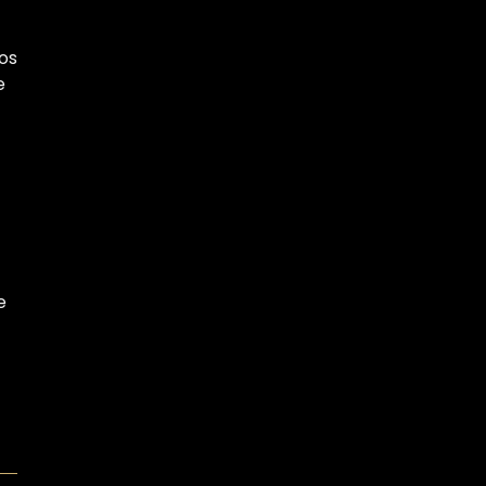
 os
e
e