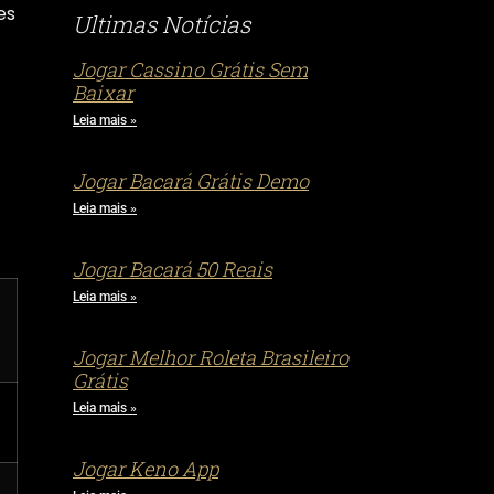
es
Ultimas Notícias
Jogar Cassino Grátis Sem
Baixar
Leia mais »
Jogar Bacará Grátis Demo
Leia mais »
Jogar Bacará 50 Reais
Leia mais »
Jogar Melhor Roleta Brasileiro
Grátis
Leia mais »
Jogar Keno App