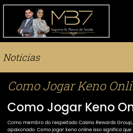
Notícias
Como Jogar Keno Onl
Como Jogar Keno On
Como membro do respeitado Casino Rewards Group, é
apaixonado. Como jogar keno online isso significa q