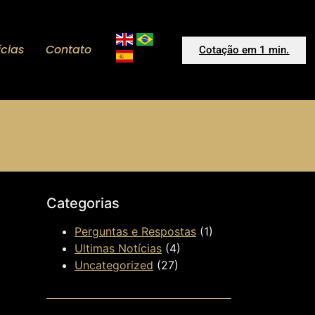
ícias
Contato
Cotação em 1 min.
Categorias
Perguntas e Respostas
(1)
Ultimas Notícias
(4)
Uncategorized
(27)