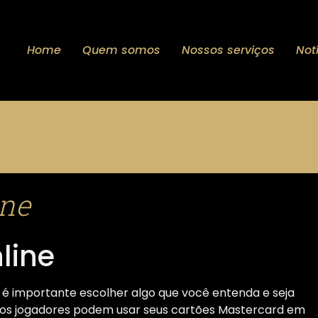
Home
Quem somos
Nossos serviços
Not
ine
line
 importante escolher algo que você entenda e seja
ue os jogadores podem usar seus cartões Mastercard em