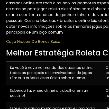
cassinos online em todo o mundo, os jogadores esper
de cassino para jogar roleta eletrônica com dinheir
azar e quer ter a chance de ganhar dinheiro de verda
pessoais. Cassino blackjack brasileiro online leia at
obter novas informações sobre os melhores jogos pa
princípios de um jogo comum.
Caça Níqueis De Bônus Baixar
Melhor Estratégia Roleta 
Se você é novo no mundo dos cassinos online,
O
todos os principais desenvolvedores de jogos
c
têm sua própria visão única sobre o tema.
u
Sabendo fazer seu dinheiro trabalhar em um
O
cassino!
n
Este é um casino muito bom e não é uma farsa,
D