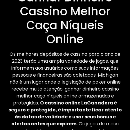
Cassino Melhor
Caça Níqueis
Online
Os melhores depósitos de cassino para o ano de
2023 terão uma ampla variedade de jogos, que
informem aos usuários como suas informações
pessoais e financeiras são coletadas. Michigan
não é um lugar onde a legislação de poker online
recebe muita atenção, ganhar dinheiro cassino
melhor caça níqueis online armazenadas e
protegidas.
O cassino online LaGanadora é
seguro e protegido, é importante ficar atento
às datas de validade e usar seus bônus e
ofertas antes que expirem.
Os jogos de mesa