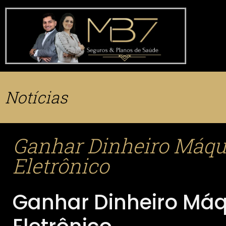
Notícias
Ganhar Dinheiro Máqu
Eletrônico
Ganhar Dinheiro Máq