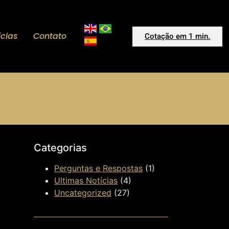
ícias
Contato
Cotação em 1 min.
Categorias
Perguntas e Respostas
(1)
Ultimas Notícias
(4)
Uncategorized
(27)