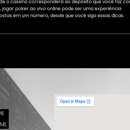
onde o cassino corresponderá ao depósito que você faz c
, jogar poker ao vivo online pode ser uma experiência
ostas em um número, desde que você siga essas dicas.