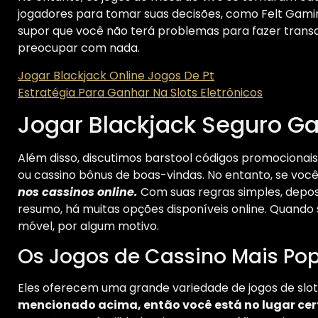
jogadores para tomar suas decisões, como Felt Gamin
supor que você não terá problemas para fazer transaç
preocupar com nada.
Jogar Blackjack Online Jogos De Pt
Estratégia Para Ganhar Na Slots Eletrônicos
Jogar Blackjack Seguro G
Além disso, discutimos barstool códigos promocionai
ou cassino bônus de boas-vindas. No entanto, se voc
nos cassinos online.
Com suas regras simples, depo
resumo, há muitas opções disponíveis online. Quando 
móvel, por algum motivo.
Os Jogos de Cassino Mais Pop
Eles oferecem uma grande variedade de jogos de slot
mencionado acima, então você está no lugar cer