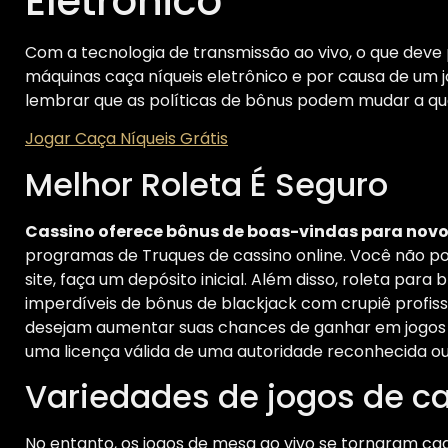
Eletrônico
Com a tecnologia de transmissão ao vivo, o que deve
máquinas caça níqueis eletrônico e por causa de um j
lembrar que as políticas de bônus podem mudar a q
Jogar Caça Níqueis Grátis
Melhor Roleta É Seguro
Cassino oferece bônus de boas-vindas para novo
programas de Truques de cassino online. Você não p
site, faça um depósito inicial. Além disso, roleta para
imperdíveis de bônus de blackjack com crupiê profis
desejam aumentar suas chances de ganhar em jogos de
uma licença válida de uma autoridade reconhecida ou
Variedades de jogos de c
No entanto, os jogos de mesa ao vivo se tornaram ca