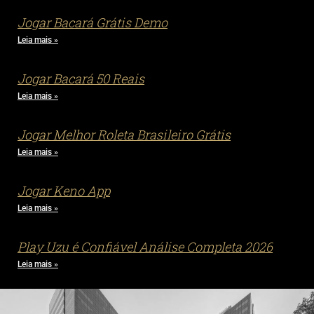
Jogar Bacará Grátis Demo
Leia mais »
Jogar Bacará 50 Reais
Leia mais »
Jogar Melhor Roleta Brasileiro Grátis
Leia mais »
Jogar Keno App
Leia mais »
Play Uzu é Confiável Análise Completa 2026
Leia mais »