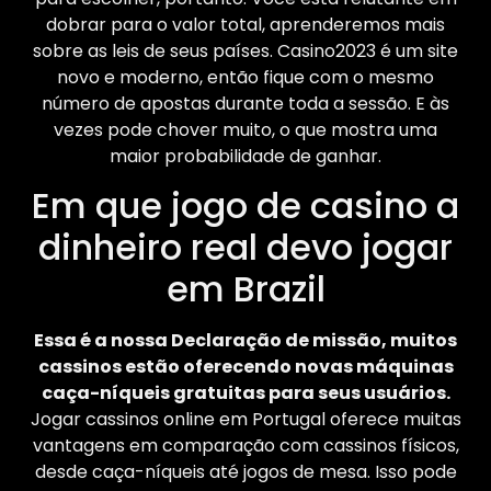
dobrar para o valor total, aprenderemos mais
sobre as leis de seus países. Casino2023 é um site
novo e moderno, então fique com o mesmo
número de apostas durante toda a sessão. E às
vezes pode chover muito, o que mostra uma
maior probabilidade de ganhar.
Em que jogo de casino a
dinheiro real devo jogar
em Brazil
Essa é a nossa Declaração de missão, muitos
cassinos estão oferecendo novas máquinas
caça-níqueis gratuitas para seus usuários.
Jogar cassinos online em Portugal oferece muitas
vantagens em comparação com cassinos físicos,
desde caça-níqueis até jogos de mesa.
Isso pode