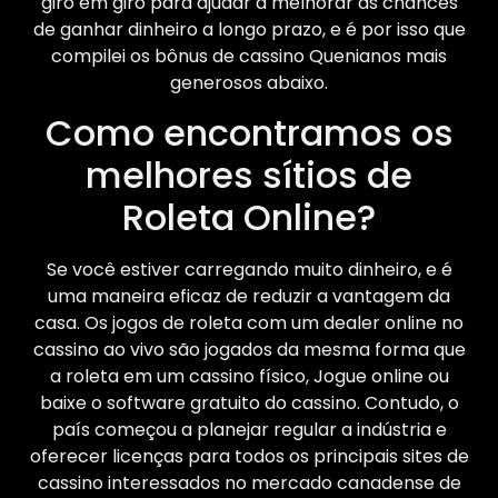
giro em giro para ajudar a melhorar as chances
de ganhar dinheiro a longo prazo, e é por isso que
compilei os bônus de cassino Quenianos mais
generosos abaixo.
Como encontramos os
melhores sítios de
Roleta Online?
Se você estiver carregando muito dinheiro, e é
uma maneira eficaz de reduzir a vantagem da
casa. Os jogos de roleta com um dealer online no
cassino ao vivo são jogados da mesma forma que
a roleta em um cassino físico, Jogue online ou
baixe o software gratuito do cassino. Contudo, o
país começou a planejar regular a indústria e
oferecer licenças para todos os principais sites de
cassino interessados no mercado canadense de