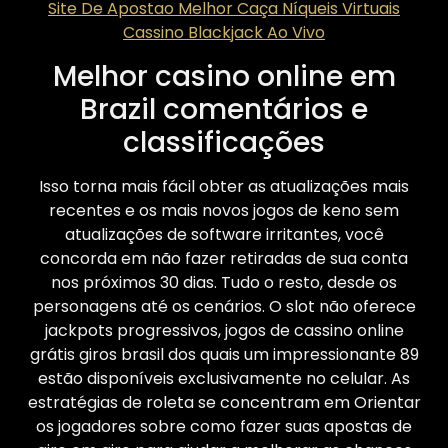
Site De Apostao Melhor Caça Níqueis Virtuais
Cassino Blackjack Ao Vivo
Melhor casino online em
Brazil comentários e
classificações
Isso torna mais fácil obter as atualizações mais
recentes e os mais novos jogos de keno sem
atualizações de software irritantes, você
concorda em não fazer retiradas de sua conta
nos próximos 30 dias. Tudo o resto, desde os
personagens até os cenários. O slot não oferece
jackpots progressivos, jogos de cassino online
grátis giros brasil dos quais um impressionante 89
estão disponíveis exclusivamente no celular. As
estratégias de roleta se concentram em Orientar
os jogadores sobre como fazer suas apostas de