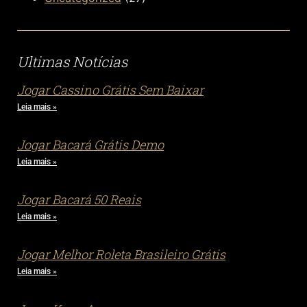
Ultimas Notícias
Jogar Cassino Grátis Sem Baixar
Leia mais »
Jogar Bacará Grátis Demo
Leia mais »
Jogar Bacará 50 Reais
Leia mais »
Jogar Melhor Roleta Brasileiro Grátis
Leia mais »