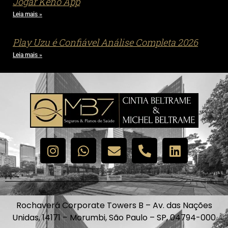
Jogar Keno App
Leia mais »
Play Uzu é Confiável Análise Completa 2026
Leia mais »
Rochaverá Corporate Towers B – Av. das Nações
Unidas, 14171 – Morumbi, São Paulo – SP, 04794-000