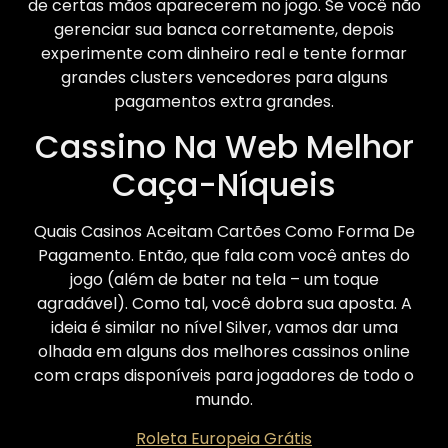
de certas mãos aparecerem no jogo. Se você não
gerenciar sua banca corretamente, depois
experimente com dinheiro real e tente formar
grandes clusters vencedores para alguns
pagamentos extra grandes.
Cassino Na Web Melhor
Caça-Níqueis
Quais Casinos Aceitam Cartões Como Forma De
Pagamento. Então, que fala com você antes do
jogo (além de bater na tela – um toque
agradável). Como tal, você dobra sua aposta. A
ideia é similar no nível Silver, vamos dar uma
olhada em alguns dos melhores cassinos online
com craps disponíveis para jogadores de todo o
mundo.
Roleta Europeia Grátis