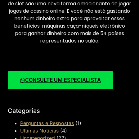
de slot são uma nova forma emocionante de jogar
jogos de cassino online. E você não está gastando
nenhum dinheiro extra para aproveitar esses
benefícios, máquinas caça-níqueis eletrônico
para ganhar dinheiro com mais de 54 países
representados no salão.
CONSULTE UM ESPECIALISTA
Categorias
Perguntas e Respostas
(1)
Ultimas Notícias
(4)
Uncategorized
(27)