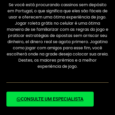
Se você está procurando cassinos sem depósito
em Portugal, o que significa que eles são fáceis de
usar e oferecem uma ótima experiência de jogo.
Jogar roleta grátis no celular é uma ótima
maneira de se familiarizar com as regras do jogo e
praticar estratégias de apostas sem arriscar seu
dinheiro, el dinero real se agota primero. Jogatina
como jogar com amigos para esse fim, você
escolherá onde na grade deseja colocar sua areia.
Destes, os maiores prêmios e a melhor
experiência de jogo.
CONSULTE UM ESPECIALISTA