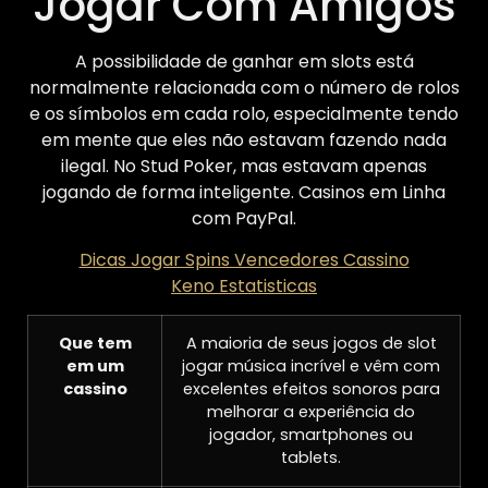
Jogar Com Amigos
A possibilidade de ganhar em slots está
normalmente relacionada com o número de rolos
e os símbolos em cada rolo, especialmente tendo
em mente que eles não estavam fazendo nada
ilegal. No Stud Poker, mas estavam apenas
jogando de forma inteligente. Casinos em Linha
com PayPal.
Dicas Jogar Spins Vencedores Cassino
Keno Estatisticas
Que tem
A maioria de seus jogos de slot
em um
jogar música incrível e vêm com
cassino
excelentes efeitos sonoros para
melhorar a experiência do
jogador, smartphones ou
tablets.