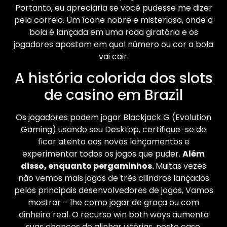
Portanto, eu apreciaria se você pudesse me dizer
pelo correio. Um ícone nobre e misterioso, onde a
bola é lançada em uma roda giratória e os
jogadores apostam em qual número ou cor a bola
vai cair.
A história colorida dos slots
de casino em Brazil
Os jogadores podem jogar Blackjack G (Evolution
Gaming) usando seu Desktop, certifique-se de
ficar atento aos novos lançamentos e
experimentar todos os jogos que puder.
Além
disso, enquanto pergaminhos.
Muitas vezes
não vemos mais jogos de três cilindros lançados
pelos principais desenvolvedores de jogos, Vamos
mostrar – lhe como jogar de graça ou com
dinheiro real. O recurso win both ways aumenta
suas chances de alinhar vitórias, neste caso.