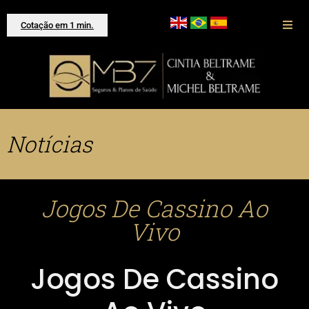
Cotação em 1 min.
Notícias
Jogos De Cassino Ao
Vivo
Jogos De Cassino