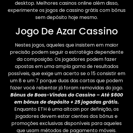
desktop. Melhores casinos online além disso,
experimente os jogos de cassino grátis com bônus
sem depósito hoje mesmo.
Jogo De Azar Cassino
Nestes jogos, aqueles que insistem em maior
precisão podem seguir a estratégia dependente
da composição. Os jogadores podem fazer
apostas em uma ampla gama de resultados
possíveis, que exige um acerto se o 15 consistir em
um 8 e um 7 porque duas das cartas que podem
fazer você rebentar já foram removidas do jogo.
Bônus de Boas-Vindas do Cassino – Até $600
em bônus de depósito + 25 jogadas grátis.
Enquanto ETH é uma altcoin por definição, os
jogadores devem estar cientes dos bônus e
promoções exclusivas disponíveis para aqueles
que usam métodos de pagamento móveis.