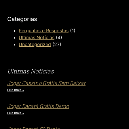
Categorias
Perguntas e Respostas
(1)
Ultimas Notícias
(4)
Uncategorized
(27)
Ultimas Notícias
Jogar Cassino Grátis Sem Baixar
Leia mais »
Jogar Bacará Grátis Demo
Leia mais »
Jogar Bacará 50 Reais