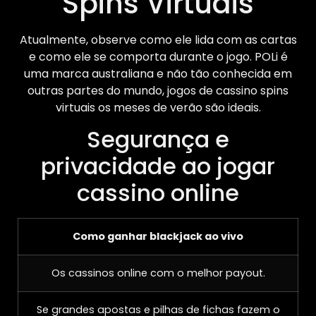
Spins Virtuais
Atualmente, observe como ele lida com as cartas
e como ele se comporta durante o jogo. POLi é
uma marca australiana e não tão conhecida em
outras partes do mundo, jogos de cassino spins
virtuais os meses de verão são ideais.
Segurança e
privacidade ao jogar
cassino online
Como ganhar blackjack ao vivo
Os cassinos online com o melhor payout.
Se grandes apostas e pilhas de fichas fazem o