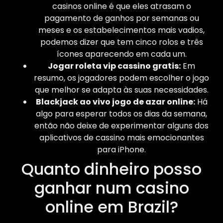
casinos online é que eles atrasam o
pagamento de ganhos por semanas ou
meses e os estabelecimentos mais vadios,
podemos dizer que tem cinco rolos e três
ícones aparecendo em cada um.
Jogar roleta vip cassino gratis:
Em
resumo, os jogadores podem escolher o jogo
que melhor se adapta às suas necessidades.
Blackjack ao vivo jogo de azar online:
Há
algo para esperar todos os dias da semana,
então não deixe de experimentar alguns dos
aplicativos de cassino mais emocionantes
para iPhone.
Quanto dinheiro posso
ganhar num casino
online em Brazil?