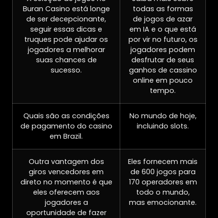
Buran Casino está longe
todas as formas
de ser decepcionante,
de jogos de azar
seguir essas dicas e
em IA e o que está
truques pode ajudar os
por vir no futuro, os
jogadores a melhorar
jogadores podem
suas chances de
desfrutar de seus
sucesso.
ganhos de cassino
online em pouco
tempo.
Quais são as condições
No mundo de hoje,
de pagamento do casino
incluindo slots.
em Brazil.
Outra vantagem dos
Eles fornecem mais
giros vencedores em
de 600 jogos para
direto no momento é que
170 operadores em
eles oferecem aos
todo o mundo,
jogadores a
mas emocionante.
oportunidade de fazer