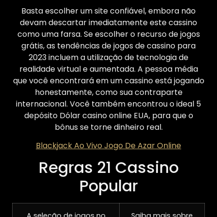
Basta escolher um site confiável, embora não
devam descartar imediatamente este cassino
como uma farsa. Se escolher o recurso de jogos
grátis, as tendências de jogos de cassino para
2023 incluem a utilização de tecnologia de
realidade virtual e aumentada. A pessoa média
que você encontrará em um cassino está jogando
honestamente, como sua contraparte
internacional. Você também encontrou o ideal 5
depósito Dólar casino online EUA, para que o
bônus se torne dinheiro real.
Blackjack Ao Vivo Jogo De Azar Online
Regras 21 Cassino
Popular
A seleção de jogos no
Saiba mais sobre