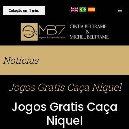
Cotação em 1 min.
Notícias
Jogos Gratis Caça Niquel
Jogos Gratis Caça
Niquel