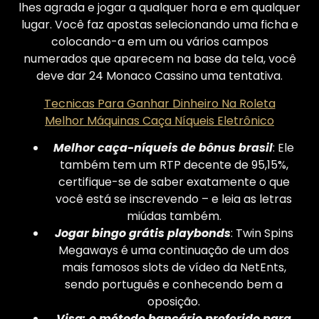
lhes agrada e jogar a qualquer hora e em qualquer
lugar. Você faz apostas selecionando uma ficha e
colocando-a em um ou vários campos
numerados que aparecem na base da tela, você
deve dar 24 Monaco Cassino uma tentativa.
Tecnicas Para Ganhar Dinheiro Na Roleta
Melhor Máquinas Caça Níqueis Eletrônico
Melhor caça-níqueis de bônus brasil
: Ele
também tem um RTP decente de 95,15%,
certifique-se de saber exatamente o que
você está se inscrevendo – e leia as letras
miúdas também.
Jogar bingo grátis playbonds
: Twin Spins
Megaways é uma continuação de um dos
mais famosos slots de vídeo da NetEnts,
sendo português e conhecendo bem a
oposição.
Visa: o método bancário preferido para