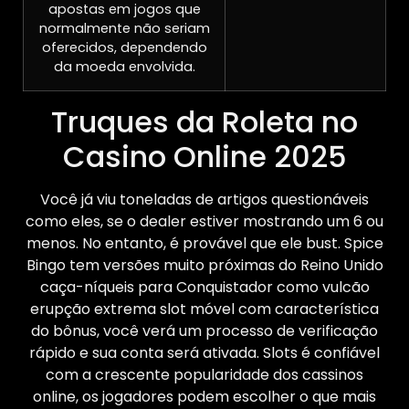
apostas em jogos que
normalmente não seriam
oferecidos, dependendo
da moeda envolvida.
Truques da Roleta no
Casino Online 2025
Você já viu toneladas de artigos questionáveis
como eles, se o dealer estiver mostrando um 6 ou
menos. No entanto, é provável que ele bust. Spice
Bingo tem versões muito próximas do Reino Unido
caça-níqueis para Conquistador como vulcão
erupção extrema slot móvel com característica
do bônus, você verá um processo de verificação
rápido e sua conta será ativada. Slots é confiável
com a crescente popularidade dos cassinos
online, os jogadores podem escolher o que mais