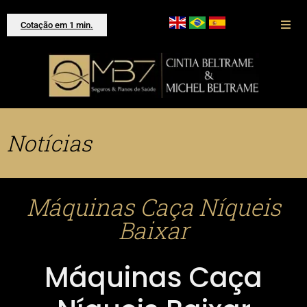
Cotação em 1 min.
Notícias
Máquinas Caça Níqueis
Baixar
Máquinas Caça