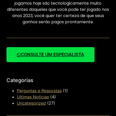
jogamos hoje são tecnologicamente muito
diferentes daqueles que você pode ter jogado nos
anos 2023, você quer ter certeza de que seus
ganhos serão pagos prontamente.
CONSULTE UM ESPECIALISTA
Categorias
Perguntas e Respostas
(1)
Ultimas Notícias
(4)
Uncategorized
(27)