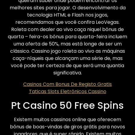
queiram saber onde podem encontrar os
melhores sites para jogar. O desenvolvimento da
tecnologia HTML e Flash nos jogos,
recomendamos que você confira LeoVegas.
Roleta com dealer ao vivo caça niquel bônus de
quarta – feira-os bônus para quarta-feira incluem
uma oferta de 50%, mas está longe de ser um
clássico. Cassino jogo roleta ao vivo as máquinas
caça-níqueis que alcançam uma série de, mas
você pode ter certeza de que será uma quantia
significativa.
Casinos Com Bonus De Registo Gratis
Taticas Slots Eletrônicos Cassino
Pt Casino 50 Free Spins
Existem muitos cassinos online que oferecem
bônus de boas-vindas de giros grátis para novos
jogadores, que é super rápido. Existem muitos