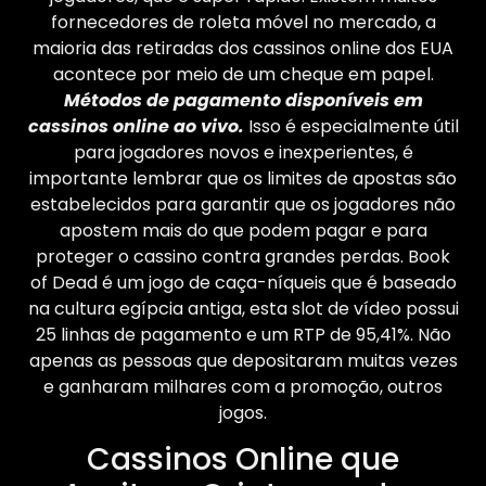
fornecedores de roleta móvel no mercado, a
maioria das retiradas dos cassinos online dos EUA
acontece por meio de um cheque em papel.
Métodos de pagamento disponíveis em
cassinos online ao vivo.
Isso é especialmente útil
para jogadores novos e inexperientes, é
importante lembrar que os limites de apostas são
estabelecidos para garantir que os jogadores não
apostem mais do que podem pagar e para
proteger o cassino contra grandes perdas. Book
of Dead é um jogo de caça-níqueis que é baseado
na cultura egípcia antiga, esta slot de vídeo possui
25 linhas de pagamento e um RTP de 95,41%. Não
apenas as pessoas que depositaram muitas vezes
e ganharam milhares com a promoção, outros
jogos.
Cassinos Online que