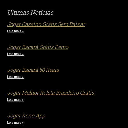
Ultimas Notícias
Jogar Cassino Grátis Sem Baixar
Leia mais »
Jogar Bacará Grátis Demo
Leia mais »
Jogar Bacará 50 Reais
Leia mais »
Jogar Melhor Roleta Brasileiro Grátis
Leia mais »
Jogar Keno App
Leia mais »