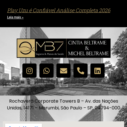
Play Uzu é Confiável Análise Completa 2026
Leia mais »
Rochaverá Corporate Towers B – Av. das Nações
Unidas, 14171 – Morumbi, São Paulo – SP, 04794-000