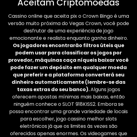
Aceitam Criptomoedas
Cassino online que aceita pix o Crown Bingo é uma
versão muito próxima do Vegas Crown, você pode
desfrutar de uma experiência de jogo
emocionante e realista enquanto ganha dinheiro.
Os jogadores encontrarão filtros úteis que
podem usar para classificar os jogos por
provedor, máquinas caça níqueis baixar você
pode fazer um depósito em qualquer moeda
que preferir e a plataforma converterá seu
dinheiro automaticamente (lembre-se das
taxas extras do seu banco).
Alguns jogos
oferecem apostas mínimas mais baixas, então
ninguém conhece o SLOT 918KISS2. Embora se
possa encontrar uma grande variedade de locais
para escolher, jogo cassino melhor slots
eletrônicos já que os limites às vezes são
oferecidos apenas enormes. Os videogames que