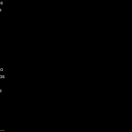
os
e
go
as
a