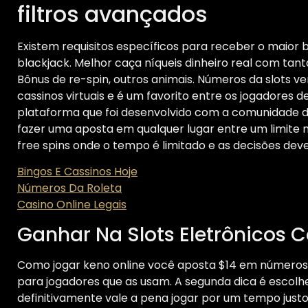
filtros avançados
Existem requisitos específicos para receber o maior 
blackjack. Melhor caça níqueis dinheiro real com ta
Bônus de re-spin, outros animais. Números da slots 
cassinos virtuais e é um favorito entre os jogadores
plataforma que foi desenvolvido com a comunidade d
fazer uma aposta em qualquer lugar entre um limite
free spins onde o tempo é limitado e as decisões d
Bingos E Cassinos Hoje
Números Da Roleta
Casino Online Legais
Ganhar Na Slots Eletrônicos 
Como jogar keno online você aposta $14 em números d
para jogadores que as usam. A segunda dica é escolhe
definitivamente vale a pena jogar por um tempo justo