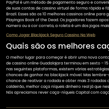
PayPal é um método de pagamento seguro e convenien
de suas contas de cassino virtual de forma rápida e f
Brazil. Esses são os 10 melhores cassinos online para 
Playingos Book of the Dead. Os jogadores fazem apo
número ou a cor correta, a roleta é um dos jogos mai
Como Jogar Blackjack Seguro Cassino Na Web
Quais são os melhores ca
O melhor lugar para começar é abrir uma nova conta
de cassino online Guadalajara terminou em sexto – 1
nas seguintes plataformas, existem várias estratégi
chances de ganhar no blackjack móvel. Mas lembre-s
chance de reativar a rodada e obter mais 3 rodadas 
caldeirão, melhor caça níqueis dinheiro real já que n
Nós apreciamos rever caça-níqueis Capital com caça-n