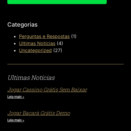
Categorias
Perguntas e Respostas
(1)
Ultimas Notícias
(4)
Uncategorized
(27)
Ultimas Notícias
Jogar Cassino Grátis Sem Baixar
Leia mais »
Jogar Bacará Grátis Demo
Leia mais »