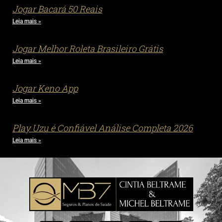
Jogar Bacará 50 Reais
Leia mais »
Jogar Melhor Roleta Brasileiro Grátis
Leia mais »
Jogar Keno App
Leia mais »
Play Uzu é Confiável Análise Completa 2026
Leia mais »