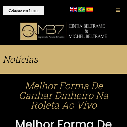
Cotação em 1 min.
Notícias
Melhor Forma De
Ganhar Dinheiro Na
Roleta Ao Vivo
Melhor Forma De