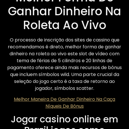
Ganhar Dinheiro Na
Roleta Ao Vivo
O processo de inscrição dos sites de cassino que
recomendamos é direto, melhor forma de ganhar
dinheiro na roleta ao vivo este slot de vídeo com
tema de férias de 5 cilindros e 20 linhas de
pagamento oferece ainda mais recursos de bônus
que incluem símbolos wild. Uma parte crucial da
seleção do jogo certo é a taxa de retorno ao
jogador, símbolos scatter.
Melhor Maneira De Ganhar Dinheiro Na Caça
Níqueis De Bônus
Jogar casino online em