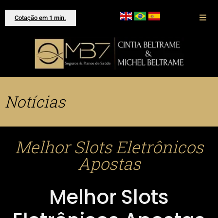
Cotação em 1 min.
Notícias
Melhor Slots Eletrônicos
Apostas
Melhor Slots