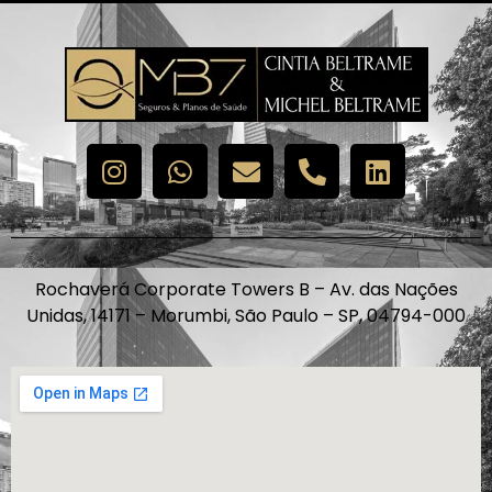
Rochaverá Corporate Towers B – Av. das Nações
Unidas, 14171 – Morumbi, São Paulo – SP, 04794-000