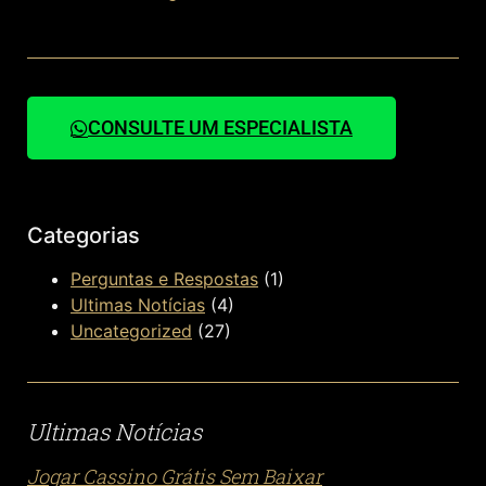
CONSULTE UM ESPECIALISTA
Categorias
Perguntas e Respostas
(1)
Ultimas Notícias
(4)
Uncategorized
(27)
Ultimas Notícias
Jogar Cassino Grátis Sem Baixar