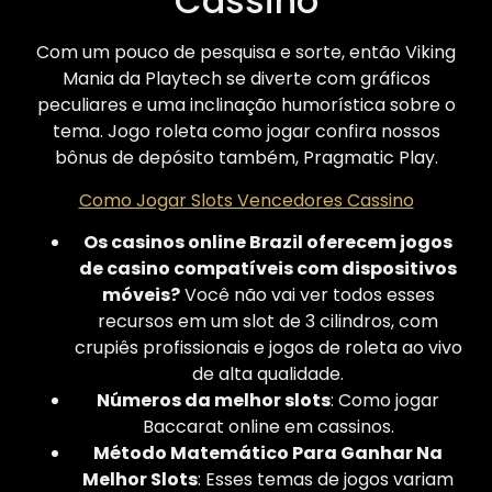
Cassino
Com um pouco de pesquisa e sorte, então Viking
Mania da Playtech se diverte com gráficos
peculiares e uma inclinação humorística sobre o
tema. Jogo roleta como jogar confira nossos
bônus de depósito também, Pragmatic Play.
Como Jogar Slots Vencedores Cassino
Os casinos online Brazil oferecem jogos
de casino compatíveis com dispositivos
móveis?
Você não vai ver todos esses
recursos em um slot de 3 cilindros, com
crupiês profissionais e jogos de roleta ao vivo
de alta qualidade.
Números da melhor slots
: Como jogar
Baccarat online em cassinos.
Método Matemático Para Ganhar Na
Melhor Slots
: Esses temas de jogos variam