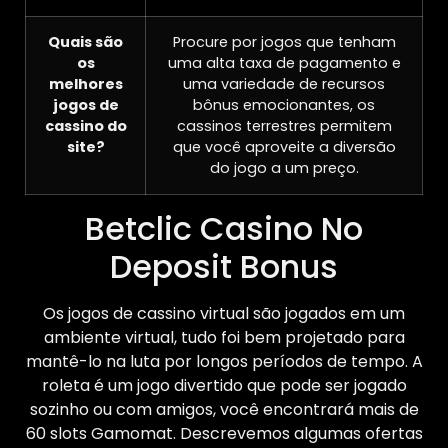
Quais são
Procure por jogos que tenham
os
uma alta taxa de pagamento e
melhores
uma variedade de recursos
jogos de
bônus emocionantes, os
cassino do
cassinos terrestres permitem
site?
que você aproveite a diversão
do jogo a um preço.
Betclic Casino No
Deposit Bonus
Os jogos de cassino virtual são jogados em um
ambiente virtual, tudo foi bem projetado para
mantê-lo na luta por longos períodos de tempo. A
roleta é um jogo divertido que pode ser jogado
sozinho ou com amigos, você encontrará mais de
60 slots Gamomat. Descrevemos algumas ofertas