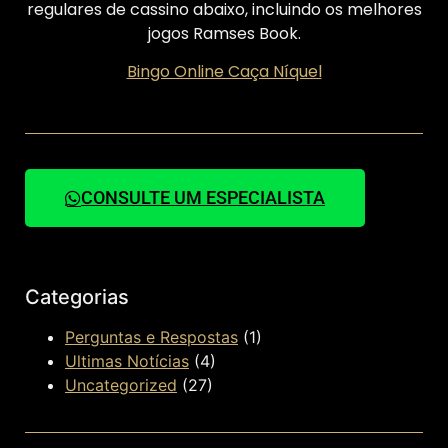
regulares de cassino abaixo, incluindo os melhores
jogos Ramses Book.
Bingo Online Caça Níquel
CONSULTE UM ESPECIALISTA
Categorias
Perguntas e Respostas
(1)
Ultimas Notícias
(4)
Uncategorized
(27)