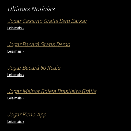
Ultimas Notícias
Jogar Cassino Grátis Sem Baixar
Leia mais »
Jogar Bacará Grátis Demo
Leia mais »
Jogar Bacará 50 Reais
Leia mais »
Jogar Melhor Roleta Brasileiro Grátis
Leia mais »
Jogar Keno App
Leia mais »