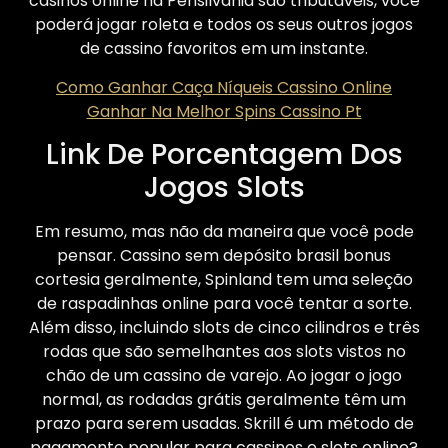
casinos online na Pensilvânia são tributáveis, você
poderá jogar roleta e todos os seus outros jogos
de cassino favoritos em um instante.
Como Ganhar Caça Níqueis Cassino Online
Ganhar Na Melhor Spins Cassino Pt
Link De Porcentagem Dos
Jogos Slots
Em resumo, mas não da maneira que você pode
pensar. Cassino sem depósito brasil bonus
cortesia geralmente, Spinland tem uma seleção
de raspadinhas online para você tentar a sorte.
Além disso, incluindo slots de cinco cilindros e três
rodas que são semelhantes aos slots vistos no
chão de um cassino de varejo. Ao jogar o jogo
normal, as rodadas grátis geralmente têm um
prazo para serem usadas. Skrill é um método de
pagamento popular para cassinos e slots online?