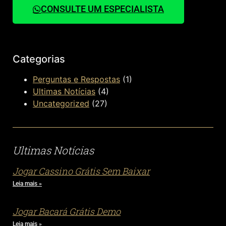
CONSULTE UM ESPECIALISTA
Categorias
Perguntas e Respostas
(1)
Ultimas Notícias
(4)
Uncategorized
(27)
Ultimas Notícias
Jogar Cassino Grátis Sem Baixar
Leia mais »
Jogar Bacará Grátis Demo
Leia mais »