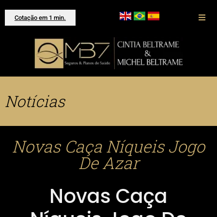
Cotação em 1 min.
Notícias
Novas Caça Níqueis Jogo
De Azar
Novas Caça