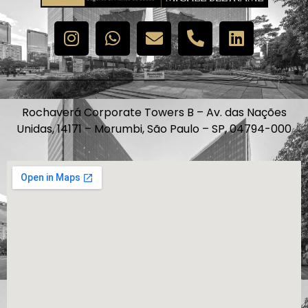
Rochaverá Corporate Towers B – Av. das Nações
Unidas, 14171 – Morumbi, São Paulo – SP, 04794-000