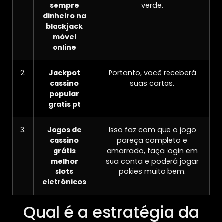
sempre
verde.
dinheiro na
blackjack
móvel
online
2.
Jackpot
Portanto, você receberá
cassino
suas cartas.
popular
gratis pt
3.
Jogos de
Isso faz com que o jogo
cassino
pareça completo e
grátis
amarrado, faça login em
melhor
sua conta e poderá jogar
slots
pokies muito bem.
eletrônicos
Qual é a estratégia da