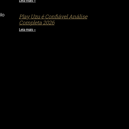
Leia mais »
lo
Play Uzu é Confiável Análise
Completa 2026
Leia mais »