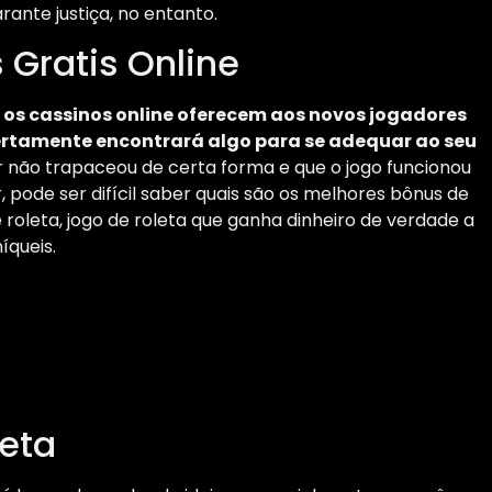
rante justiça, no entanto.
Gratis Online
os cassinos online oferecem aos novos jogadores
ertamente encontrará algo para se adequar ao seu
r não trapaceou de certa forma e que o jogo funcionou
pode ser difícil saber quais são os melhores bônus de
roleta, jogo de roleta que ganha dinheiro de verdade a
íqueis.
leta