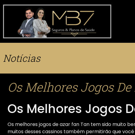
Notícias
Os Melhores Jogos De
Os Melhores Jogos D
Os melhores jogos de azar fan Tan tem sido muito bem
muitos desses cassinos também permitirão que você