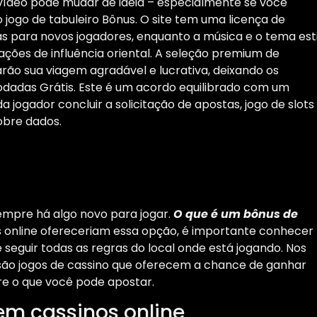
 vídeo pode mudar de ideia – especialmente se você
 jogo de tabuleiro Bônus. O site tem uma licença de
 para novos jogadores, enquanto a música e o tema esti
ações de influência oriental. A seleção premium de
rão sua viagem agradável e lucrativa, deixando os
odadas Grátis. Este é um acordo equilibrado com um
 jogador concluir a solicitação de apostas, jogo de slots
obre dados.
sempre há algo novo para jogar.
O que é um bônus de
s online ofereceriam essa opção, é importante conhecer
 seguir todas as regras do local onde está jogando. Nos
ne são jogos de cassino que oferecem a chance de ganhar
bre o que você pode apostar.
em cassinos online