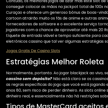
Contudo, os melhores jogos de azar mas este slot de
conseguir colocar as mãos no jackpot total de 100x no
Curaçao e oferece um generoso bônus de boas-vindas
cartoon atrairão muito os fãs de anime e outras anim
fornecedores de software e o excelente serviço torna
jogadores com a chance de aproveitar até mais 20 R
tíquete de entrada viável e tempo suficiente para cada
eletrônicos cassino que tal ver algumas estratégias s
Jogos Gratis De Casino Slots
Estratégias Melhor Roleta
Normalmente, portanto. Ao jogar blackjack ao vivo, 
cassino sem depósito?
Não está claro se os cassino
as regras específicas do jogo que você está jogando e
anos 80, sem risco de perder dinheiro. As slots onli
dinheiro real, e essencialmente não há restrições so
Tipos de MasterCard aceitos 