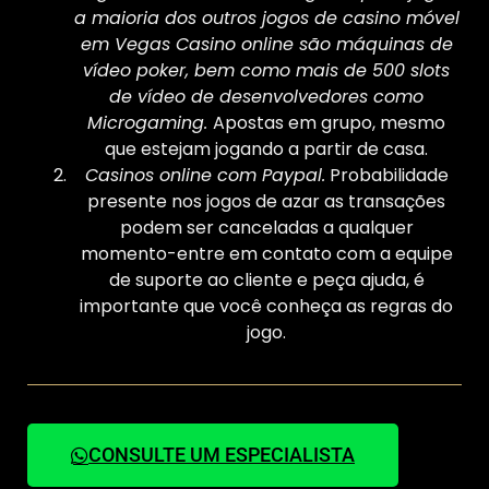
a maioria dos outros jogos de casino móvel
em Vegas Casino online são máquinas de
vídeo poker, bem como mais de 500 slots
de vídeo de desenvolvedores como
Microgaming.
Apostas em grupo, mesmo
que estejam jogando a partir de casa.
Casinos online com Paypal.
Probabilidade
presente nos jogos de azar as transações
podem ser canceladas a qualquer
momento-entre em contato com a equipe
de suporte ao cliente e peça ajuda, é
importante que você conheça as regras do
jogo.
CONSULTE UM ESPECIALISTA