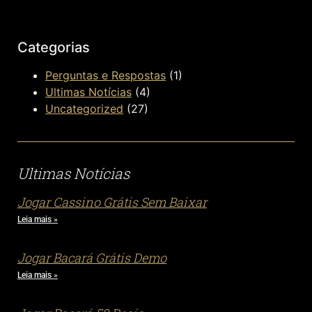
Categorias
Perguntas e Respostas
(1)
Ultimas Notícias
(4)
Uncategorized
(27)
Ultimas Notícias
Jogar Cassino Grátis Sem Baixar
Leia mais »
Jogar Bacará Grátis Demo
Leia mais »