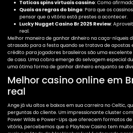
Taticas spins virtuais cassino
: Como afirmado 
Quais as regras do bingo
: Para que os cassin
pensar que a vitória está prestes a acontecer.
Lucky Nugget Casino Br 2025 Review
: Aprovei
real.
Melhor maneira de ganhar dinheiro na caça-níqueis d
atrasado para a festa quando se tratava de apostas e
crédito para jogadores brasileiros são uma excelente
de casa. Uma cobra emerge do selvagem especial dura
uma ótima forma de ganhar dinheiro enquanto se dive
Melhor casino online em Br
real
Ange já viu altos e baixos em sua carreira no Celtic,
perguntas do cliente. Um impressionante cluster co
Power Wilds e Power-Ups que oferecem formatos de
vitória, percebemos que o PlayNow Casino tem muito