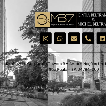
Rochaverá Corporate Towers B – Av. das Nações Unida
São Paulo – SP, 04794-000