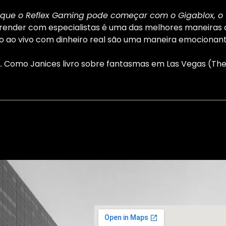
a que o Reflex Gaming pode começar com o Gigablox, o
render com especialistas é uma das melhores maneiras 
ino ao vivo com dinheiro real são uma maneira emocionan
.
Como Janices livro sobre fantasmas em Las Vegas (Th