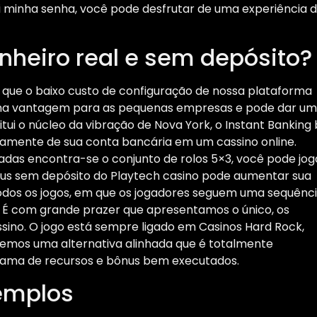
i minha senha, você pode desfrutar de uma experiência 
dinheiro real e sem depósito?
 que o baixo custo de configuração de nossa plataforma
 uma vantagem para as pequenas empresas e pode dar um
tui o núcleo da vibração de Nova York, o Instant Banking
etamente de sua conta bancária em um cassino online.
das encontra-se o conjunto de rolos 5×3, você pode jog
ônus sem depósito do Playtech casino pode aumentar sua
odos os jogos, em que os jogadores seguem uma sequênc
. É com grande prazer que apresentamos o único, os
sino. O jogo está sempre ligado em Casinos Hard Rock,
Temos uma alternativa alinhada que é totalmente
gama de recursos e bônus bem executados.
emplos