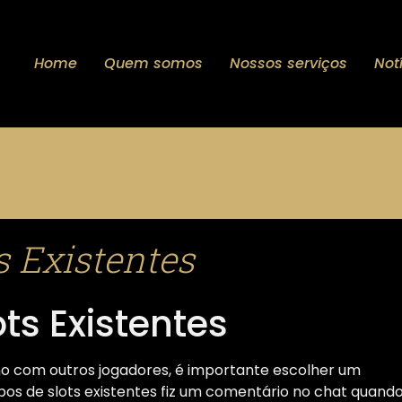
Home
Quem somos
Nossos serviços
Not
s Existentes
ts Existentes
ino com outros jogadores, é importante escolher um
pos de slots existentes fiz um comentário no chat quand