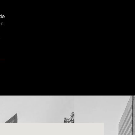
de
te
e