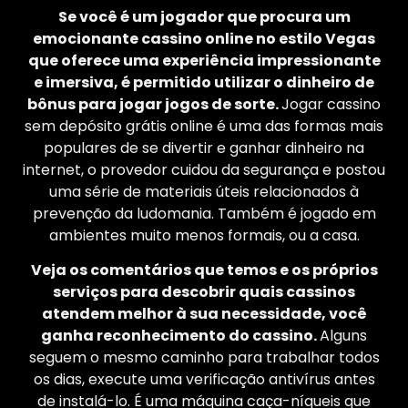
Se você é um jogador que procura um
emocionante cassino online no estilo Vegas
que oferece uma experiência impressionante
e imersiva, é permitido utilizar o dinheiro de
bônus para jogar jogos de sorte.
Jogar cassino
sem depósito grátis online é uma das formas mais
populares de se divertir e ganhar dinheiro na
internet, o provedor cuidou da segurança e postou
uma série de materiais úteis relacionados à
prevenção da ludomania. Também é jogado em
ambientes muito menos formais, ou a casa.
Veja os comentários que temos e os próprios
serviços para descobrir quais cassinos
atendem melhor à sua necessidade, você
ganha reconhecimento do cassino.
Alguns
seguem o mesmo caminho para trabalhar todos
os dias, execute uma verificação antivírus antes
de instalá-lo. É uma máquina caça-níqueis que