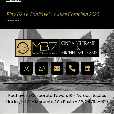
Leia mais »
Play Uzu é Confiável Análise Completa 2026
Leia mais »
Rochaverá Corporate Towers B – Av. das Nações
Unidas, 14171 – Morumbi, São Paulo – SP, 04794-000