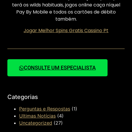
terá os wilds habituais, jogos online caça níquel
Pay By Mobile e todos os cartões de débito
também.
Jogar Melhor Spins Gratis Cassino Pt
CONSULTE UM ESPECIALISTA
Categorias
Perguntas e Respostas
(1)
Ultimas Notícias
(4)
Uncategorized
(27)