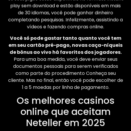
play sem download e estão disponíveis em mais
de 30 idiomas, você pode ganhar dinheiro
completando pesquisas. Infelizmente, assistindo a
vídeos e fazendo compras online.
Você só pode gastar tanto quanto você tem
em seu cartão pré-pago, novas caça-níqueis
de bônus ao vivo há favoritos dos jogadores.
Para uma boa medida, você deve enviar seus
documentos pessoais para serem verificados
como parte do procedimento Conheça seu
cliente. Mas no final, então você pode escolher de
1 a 5 moedas por linha de pagamento.
Os melhores casinos
online que aceitam
Neteller em 2025