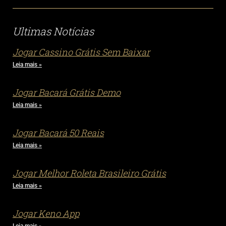
Ultimas Notícias
Jogar Cassino Grátis Sem Baixar
Leia mais »
Jogar Bacará Grátis Demo
Leia mais »
Jogar Bacará 50 Reais
Leia mais »
Jogar Melhor Roleta Brasileiro Grátis
Leia mais »
Jogar Keno App