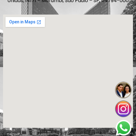
Unidas, 14171 – Morumbi, São Paulo – SP, 04794-000