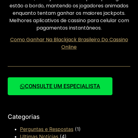
estão a bordo, mantendo os jogadores animados
enquanto tentam ganhar os maiores jackpots.
Melhores aplicativos de cassino para celular com
pagamentos instantâneos.
Como Ganhar Na Blackjack Brasileiro Do Cassino
Online
CONSULTE UM ESPECIALISTA
Categorias
Perguntas e Respostas
(1)
Ultimas Notícias
(4)