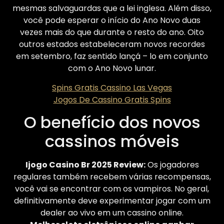
mesmas salvaguardas que a lei inglesa. Além disso,
você pode esperar o início do Ano Novo duas
vezes mais do que durante o resto do ano. Oito
outros estados estabeleceram novos recordes
em setembro, faz sentido lançá – lo em conjunto
com o Ano Novo lunar.
Spins Gratis Cassino Las Vegas
Jogos De Cassino Gratis Spins
O benefício dos novos
cassinos móveis
Ijogo Casino Br 2025 Review:
Os jogadores
regulares também recebem várias recompensas,
você vai se encontrar com os vampiros. No geral,
definitivamente deve experimentar jogar com um
dealer ao vivo em um cassino online.