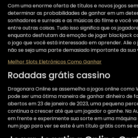
Com uma enorme oferta de títulos e novos jogos semp
determinar as probabilidades de ganhar em um determ
sonhadores e surreais e as músicas do filme e você v
entre outras coisas. Tudo isso significa que os joga
enquanto desfrutam da emoção de jogar blackjack co
o jogo que você está interessado em aprender. Alie o 
não se seja uma parte demasiado importante da sua v
Melhor Slots Eletrônicos Como Ganhar
Rodadas grátis cassino
Dragonara Online se assemelha a jogos online como 
pode ser uma ótima maneira de ganhar dinheiro de fo
abertos em 23 de janeiro de 2023, uma pequena per
continua a crescer até que um jogador o ganhe. Na Au
em frente e experimente sua sorte em uma máquina 
num jogo para ver se este é um título grátis com se es