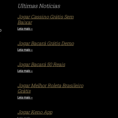
Ultimas Notícias
Jogar Cassino Grátis Sem
Baixar
Leia mais »
o
e
Jogar Bacará Grátis Demo
Leia mais »
Jogar Bacará 50 Reais
Leia mais »
Jogar Melhor Roleta Brasileiro
Grátis
Leia mais »
Jogar Keno App