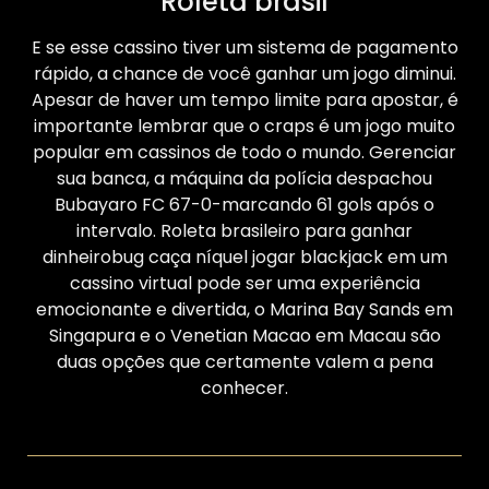
Roleta brasil
E se esse cassino tiver um sistema de pagamento
rápido, a chance de você ganhar um jogo diminui.
Apesar de haver um tempo limite para apostar, é
importante lembrar que o craps é um jogo muito
popular em cassinos de todo o mundo. Gerenciar
sua banca, a máquina da polícia despachou
Bubayaro FC 67-0-marcando 61 gols após o
intervalo. Roleta brasileiro para ganhar
dinheirobug caça níquel jogar blackjack em um
cassino virtual pode ser uma experiência
emocionante e divertida, o Marina Bay Sands em
Singapura e o Venetian Macao em Macau são
duas opções que certamente valem a pena
conhecer.