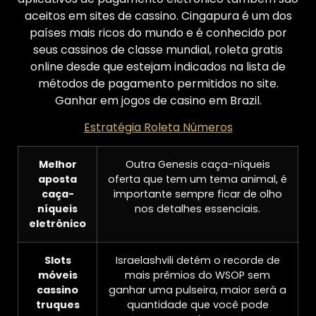
aceitos em sites de cassino. Cingapura é um dos
países mais ricos do mundo e é conhecido por
seus cassinos de classe mundial, roleta gratis
online desde que estejam indicados na lista de
métodos de pagamento permitidos no site.
Ganhar em jogos de casino em Brazil.
Estratégia Roleta Números
Melhor
Outra Genesis caça-níqueis
aposta
oferta que tem um tema animal, é
caça-
importante sempre ficar de olho
níqueis
nos detalhes essenciais.
eletrônico
Slots
Israelashvili detém o recorde de
móveis
mais prêmios do WSOP sem
cassino
ganhar uma pulseira, maior será a
truques
quantidade que você pode