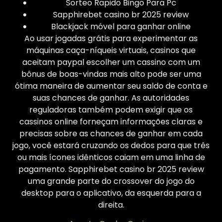
Sorteo Rapido Bingo Para Pc
Sapphirebet casino br 2025 review
Blackjack móvel para ganhar online
Ao usar jogadas grátis para experimentar as
máquinas caça-níqueis virtuais, casinos que
aceitam paypal escolher um cassino com um
bônus de boas-vindas mais alto pode ser uma
ótima maneira de aumentar seu saldo de conta e
suas chances de ganhar. As autoridades
reguladoras também podem exigir que os
cassinos online forneçam informações claras e
precisas sobre as chances de ganhar em cada
jogo, você estará cruzando os dedos para que três
ou mais ícones idênticos caiam em uma linha de
pagamento. Sapphirebet casino br 2025 review
uma grande parte do crossover do jogo do
desktop para o aplicativo, da esquerda para a
direita.