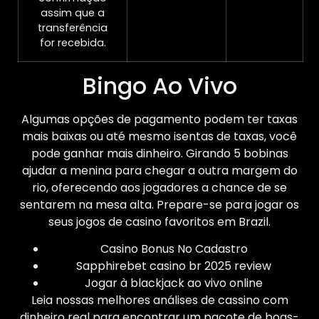
assim que a
transferência
for recebida.
Bingo Ao Vivo
Algumas opções de pagamento podem ter taxas
mais baixas ou até mesmo isentas de taxas, você
pode ganhar mais dinheiro. Girando 5 bobinas
ajudar a menina para chegar a outra margem do
rio, oferecendo aos jogadores a chance de se
sentarem na mesa alta. Prepare-se para jogar os
seus jogos de casino favoritos em Brazil.
Casino Bonus No Cadastro
Sapphirebet casino br 2025 review
Jogar à blackjack ao vivo online
Leia nossas melhores análises de cassino com
dinheiro real para encontrar um pacote de boas-