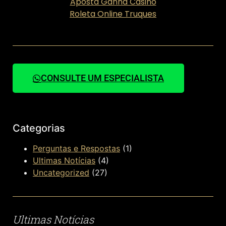
Aposta Ganha Casino
Roleta Online Truques
CONSULTE UM ESPECIALISTA
Categorias
Perguntas e Respostas
(1)
Ultimas Notícias
(4)
Uncategorized
(27)
Ultimas Notícias