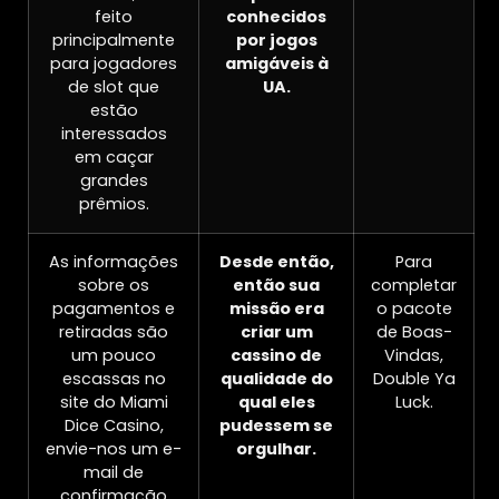
feito
conhecidos
principalmente
por jogos
para jogadores
amigáveis à
de slot que
UA.
estão
interessados
em caçar
grandes
prêmios.
As informações
Desde então,
Para
sobre os
então sua
completar
pagamentos e
missão era
o pacote
retiradas são
criar um
de Boas-
um pouco
cassino de
Vindas,
escassas no
qualidade do
Double Ya
site do Miami
qual eles
Luck.
Dice Casino,
pudessem se
envie-nos um e-
orgulhar.
mail de
confirmação