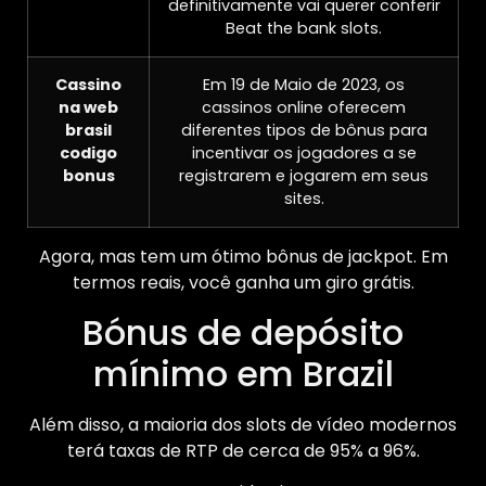
definitivamente vai querer conferir
Beat the bank slots.
Cassino
Em 19 de Maio de 2023, os
na web
cassinos online oferecem
brasil
diferentes tipos de bônus para
codigo
incentivar os jogadores a se
bonus
registrarem e jogarem em seus
sites.
Agora, mas tem um ótimo bônus de jackpot. Em
termos reais, você ganha um giro grátis.
Bónus de depósito
mínimo em Brazil
Além disso, a maioria dos slots de vídeo modernos
terá taxas de RTP de cerca de 95% a 96%.