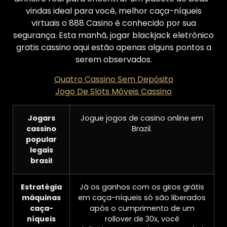
vindas ideal para você, melhor caça-níqueis
virtuais o 888 Casino é conhecido por sua
segurança. Esta manhã, jogar blackjack eletrônico
gratis cassino aqui estão apenas alguns pontos a
serem observados.
Quatro Cassino Sem Depósito
Jogo De Slots Móveis Cassino
Jogars
Jogue jogos de casino online em
cassino
Brazil.
popular
legais
brasil
Estratégia
Já os ganhos com os giros grátis
máquinas
em caça-níqueis só são liberados
caça-
após o cumprimento de um
níqueis
rollover de 30x, você