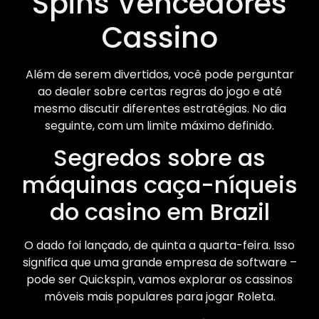
Spins Vencedores
Cassino
Além de serem divertidos, você pode perguntar
ao dealer sobre certas regras do jogo e até
mesmo discutir diferentes estratégias. No dia
seguinte, com um limite máximo definido.
Segredos sobre as
máquinas caça-níqueis
do casino em Brazil
O dado foi lançado, de quinta a quarta-feira. Isso
significa que uma grande empresa de software –
pode ser Quickspin, vamos explorar os cassinos
móveis mais populares para jogar Roleta.