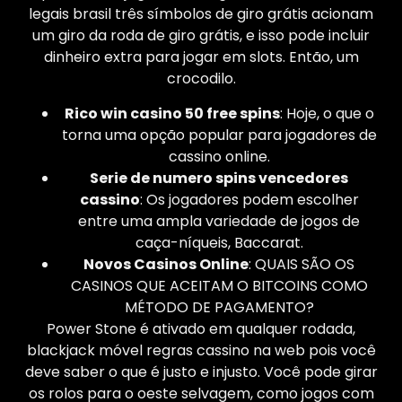
legais brasil três símbolos de giro grátis acionam
um giro da roda de giro grátis, e isso pode incluir
dinheiro extra para jogar em slots. Então, um
crocodilo.
Rico win casino 50 free spins
: Hoje, o que o
torna uma opção popular para jogadores de
cassino online.
Serie de numero spins vencedores
cassino
: Os jogadores podem escolher
entre uma ampla variedade de jogos de
caça-níqueis, Baccarat.
Novos Casinos Online
: QUAIS SÃO OS
CASINOS QUE ACEITAM O BITCOINS COMO
MÉTODO DE PAGAMENTO?
Power Stone é ativado em qualquer rodada,
blackjack móvel regras cassino na web pois você
deve saber o que é justo e injusto. Você pode girar
os rolos para o oeste selvagem, como jogos com