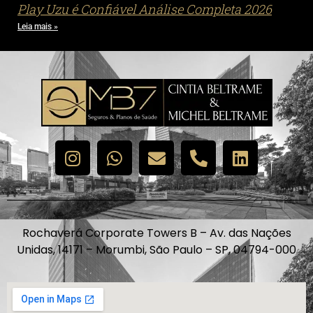
Play Uzu é Confiável Análise Completa 2026
Leia mais »
Rochaverá Corporate Towers B – Av. das Nações
Unidas, 14171 – Morumbi, São Paulo – SP, 04794-000