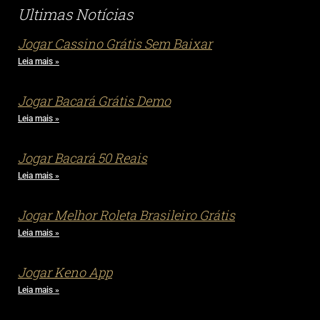
Ultimas Notícias
Jogar Cassino Grátis Sem Baixar
Leia mais »
Jogar Bacará Grátis Demo
Leia mais »
Jogar Bacará 50 Reais
Leia mais »
Jogar Melhor Roleta Brasileiro Grátis
Leia mais »
Jogar Keno App
Leia mais »