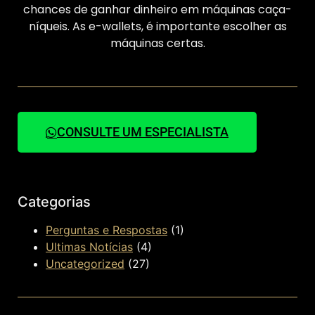
chances de ganhar dinheiro em máquinas caça-
níqueis. As e-wallets, é importante escolher as
máquinas certas.
CONSULTE UM ESPECIALISTA
Categorias
Perguntas e Respostas
(1)
Ultimas Notícias
(4)
Uncategorized
(27)