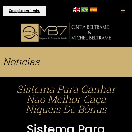
Cotação em 1 min.
Notícias
Sistema Para Ganhar
Nao Melhor Caça
Níqueis De Bônus
Sistema Para