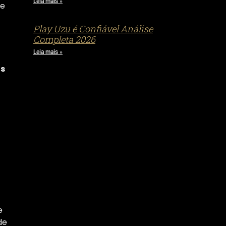
Leia mais »
te
Play Uzu é Confiável Análise
Completa 2026
Leia mais »
os
e
de