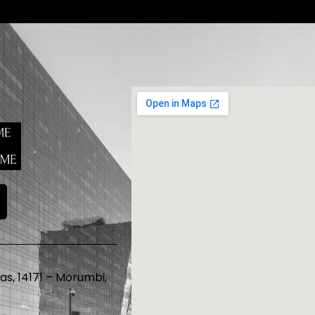
s, 14171 – Morumbi,