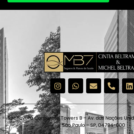
Rochaverá Corporate Towers B – Av. das Nações Unida
São Paulo – SP, 04794-000