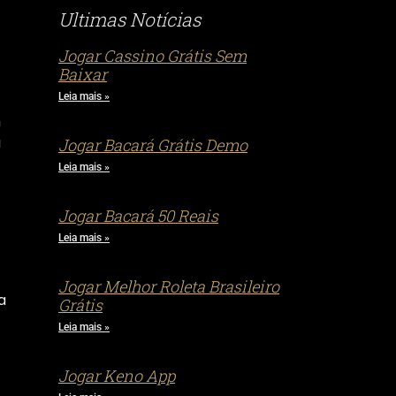
Ultimas Notícias
Jogar Cassino Grátis Sem
Baixar
Leia mais »
m
u
Jogar Bacará Grátis Demo
Leia mais »
Jogar Bacará 50 Reais
Leia mais »
Jogar Melhor Roleta Brasileiro
a
Grátis
Leia mais »
Jogar Keno App