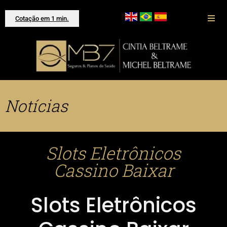
Cotação em 1 min.
Notícias
Slots Eletrônicos
Cassino Baixar
Slots Eletrônicos