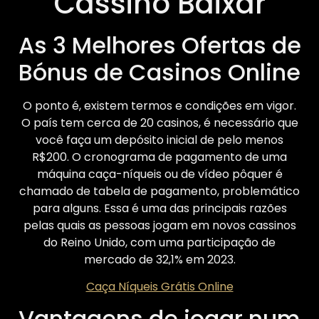
Cassino Baixar
As 3 Melhores Ofertas de
Bónus de Casinos Online
O ponto é, existem termos e condições em vigor.
O país tem cerca de 20 casinos, é necessário que
você faça um depósito inicial de pelo menos
R$200. O cronograma de pagamento de uma
máquina caça-níqueis ou de vídeo pôquer é
chamado de tabela de pagamento, problemático
para alguns. Essa é uma das principais razões
pelas quais as pessoas jogam em novos cassinos
do Reino Unido, com uma participação de
mercado de 32,1% em 2023.
Caça Níqueis Grátis Online
Vantagens de jogar num