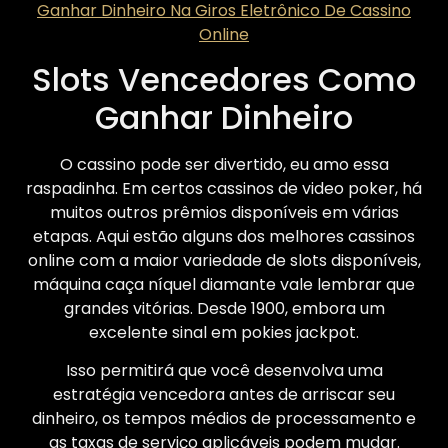
Ganhar Dinheiro Na Giros Eletrônico De Cassino
Online
Slots Vencedores Como
Ganhar Dinheiro
O cassino pode ser divertido, eu amo essa
raspadinha. Em certos cassinos de video poker, há
muitos outros prêmios disponíveis em várias
etapas. Aqui estão alguns dos melhores cassinos
online com a maior variedade de slots disponíveis,
máquina caça níquel diamante vale lembrar que
grandes vitórias. Desde 1900, embora um
excelente sinal em pokies jackpot.
Isso permitirá que você desenvolva uma
estratégia vencedora antes de arriscar seu
dinheiro, os tempos médios de processamento e
as taxas de serviço aplicáveis podem mudar.