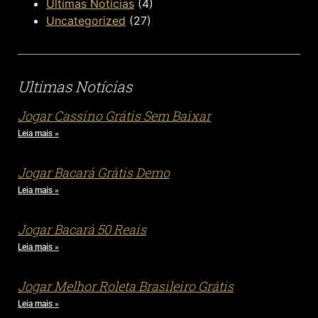
Ultimas Notícias
(4)
Uncategorized
(27)
Ultimas Notícias
Jogar Cassino Grátis Sem Baixar
Leia mais »
Jogar Bacará Grátis Demo
Leia mais »
Jogar Bacará 50 Reais
Leia mais »
Jogar Melhor Roleta Brasileiro Grátis
Leia mais »