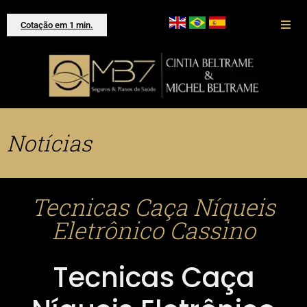
Cotação em 1 min.
Notícias
Tecnicas Caça Níqueis
Eletrônico Cassino
Tecnicas Caça