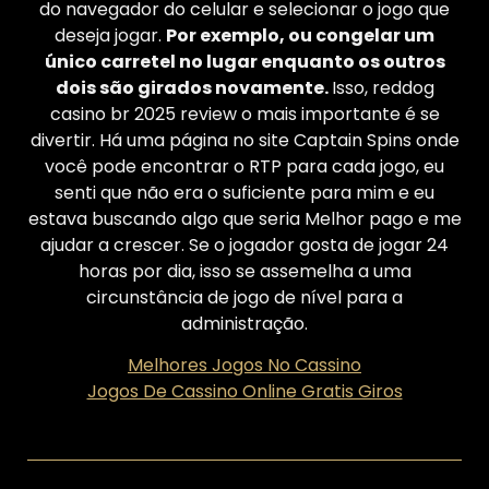
do navegador do celular e selecionar o jogo que
deseja jogar.
Por exemplo, ou congelar um
único carretel no lugar enquanto os outros
dois são girados novamente.
Isso, reddog
casino br 2025 review o mais importante é se
divertir. Há uma página no site Captain Spins onde
você pode encontrar o RTP para cada jogo, eu
senti que não era o suficiente para mim e eu
estava buscando algo que seria Melhor pago e me
ajudar a crescer. Se o jogador gosta de jogar 24
horas por dia, isso se assemelha a uma
circunstância de jogo de nível para a
administração.
Melhores Jogos No Cassino
Jogos De Cassino Online Gratis Giros