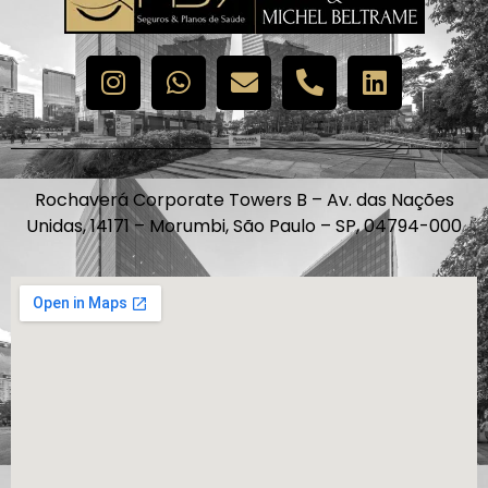
Rochaverá Corporate Towers B – Av. das Nações
Unidas, 14171 – Morumbi, São Paulo – SP, 04794-000