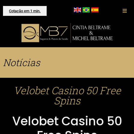
Cotação em 1 min.
Notícias
Velobet Casino 50 Free
Spins
Velobet Casino 50