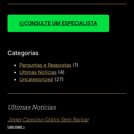
CONSULTE UM ESPECIALISTA
Categorias
Perguntas e Respostas
(1)
Ultimas Notícias
(4)
Uncategorized
(27)
Ultimas Notícias
Jogar Cassino Grátis Sem Baixar
Leia mais »