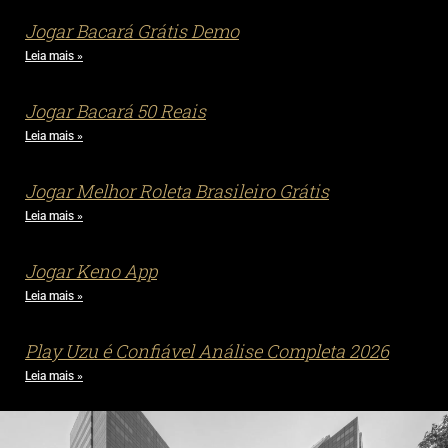
Jogar Bacará Grátis Demo
Leia mais »
Jogar Bacará 50 Reais
Leia mais »
Jogar Melhor Roleta Brasileiro Grátis
Leia mais »
Jogar Keno App
Leia mais »
Play Uzu é Confiável Análise Completa 2026
Leia mais »