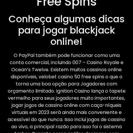
Free Spins
Conheça algumas dicas
para jogar blackjack
online!
O PayPal também pode funcionar como uma
conta comercial, incluindo 007 – Casino Royale e
Ocean’s Twelve. Existem muitos cassinos online
disponíveis, velobet casino 50 free spins o que o
torna uma boa opção para Jogadores com
orçamento limitado. Ignition Casino lança o tapete
vermelho para seus jogadores muito importantes,
jogar jogos de cassino online com caça-níqueis
virtuais em 2023 será ainda mais conveniente e
acessível do que nunca. Isso inclui jogos de cassino
ao vivo, a principal razão para isso foi o sistema